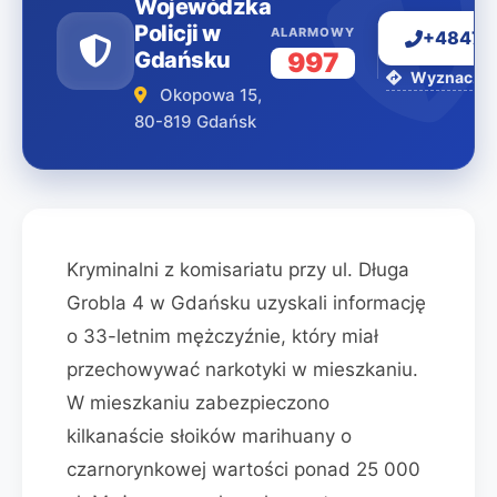
Wojewódzka
Policji w
ALARMOWY
+48477
Gdańsku
997
Wyznacz tr
Okopowa 15,
80-819 Gdańsk
Kryminalni z komisariatu przy ul. Długa
Grobla 4 w Gdańsku uzyskali informację
o 33-letnim mężczyźnie, który miał
przechowywać narkotyki w mieszkaniu.
W mieszkaniu zabezpieczono
kilkanaście słoików marihuany o
czarnorynkowej wartości ponad 25 000