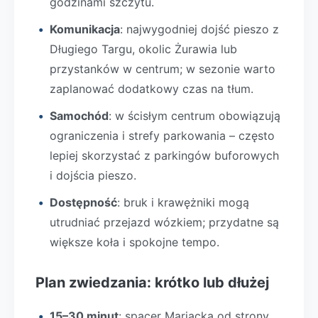
godzinami szczytu.
Komunikacja
: najwygodniej dojść pieszo z
Długiego Targu, okolic Żurawia lub
przystanków w centrum; w sezonie warto
zaplanować dodatkowy czas na tłum.
Samochód
: w ścisłym centrum obowiązują
ograniczenia i strefy parkowania – często
lepiej skorzystać z parkingów buforowych
i dojścia pieszo.
Dostępność
: bruk i krawężniki mogą
utrudniać przejazd wózkiem; przydatne są
większe koła i spokojne tempo.
Plan zwiedzania: krótko lub dłużej
15–30 minut
: spacer Mariacką od strony