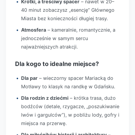
Krótki, a treściwy spacer
– nawet w 20–
40 minut zobaczysz „esencję” Głównego
Miasta bez konieczności długiej trasy.
Atmosfera
– kameralnie, romantycznie, a
jednocześnie w samym sercu
najważniejszych atrakcji.
Dla kogo to idealne miejsce?
Dla par
– wieczorny spacer Mariacką do
Motławy to klasyk na randkę w Gdańsku.
Dla rodzin z dziećmi
– krótka trasa, dużo
bodźców (detale, rzygacze, „poszukiwanie
lwów i gargulców”), w pobliżu lody, gofry i
miejsca na przerwę.
Dla miłośników historii i architektury
–