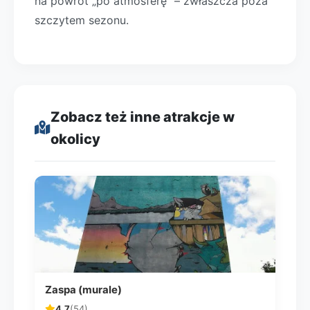
na powrót „po atmosferę” – zwłaszcza poza
szczytem sezonu.
Zobacz też inne atrakcje w
okolicy
Zaspa (murale)
4.7
(54)