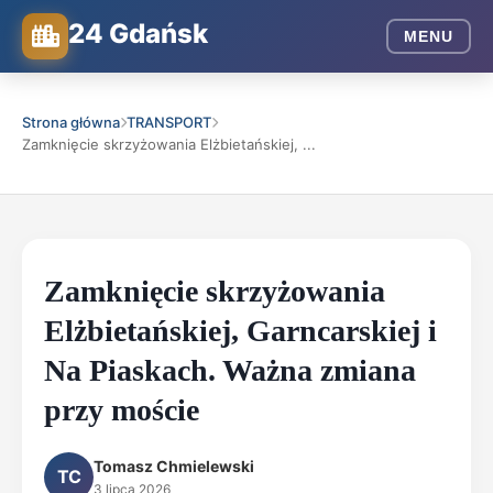
24 Gdańsk
MENU
Strona główna
TRANSPORT
Zamknięcie skrzyżowania Elżbietańskiej, ...
Zamknięcie skrzyżowania
Elżbietańskiej, Garncarskiej i
Na Piaskach. Ważna zmiana
przy moście
Tomasz Chmielewski
TC
3 lipca 2026