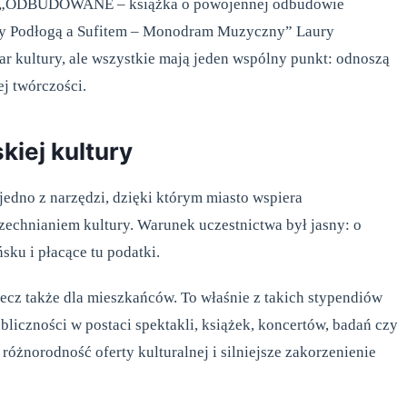
y; „ODBUDOWANE – książka o powojennej odbudowie
zy Podłogą a Sufitem – Monodram Muzyczny” Laury
ar kultury, ale wszystkie mają jeden wspólny punkt: odnoszą
j twórczości.
iej kultury
edno z narzędzi, dzięki którym miasto wspiera
echnianiem kultury. Warunek uczestnictwa był jasny: o
ku i płacące tu podatki.
lecz także dla mieszkańców. To właśnie z takich stypendiów
publiczności w postaci spektakli, książek, koncertów, badań czy
óżnorodność oferty kulturalnej i silniejsze zakorzenienie