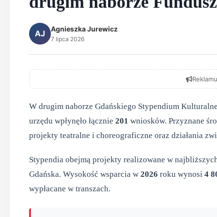
drugim naborze Fundusz
Agnieszka Jurewicz
AJ
7 lipca 2026
Reklamu
W drugim naborze Gdańskiego Stypendium Kulturaln
urzędu wpłynęło łącznie
201
wniosków. Przyznane środ
projekty teatralne i choreograficzne oraz działania 
Stypendia obejmą projekty realizowane w najbliższych
Gdańska. Wysokość wsparcia w
2026
roku wynosi
4 8
wypłacane w transzach.