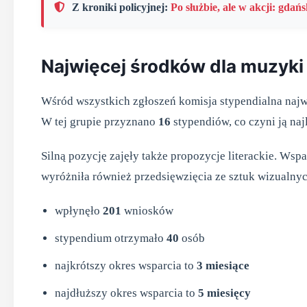
Z kroniki policyjnej:
Po służbie, ale w akcji: gd
Najwięcej środków dla muzyki i
Wśród wszystkich zgłoszeń komisja stypendialna najwy
W tej grupie przyznano
16
stypendiów, co czyni ją na
Silną pozycję zajęły także propozycje literackie. Wsp
wyróżniła również przedsięwzięcia ze sztuk wizualnych
wpłynęło
201
wniosków
stypendium otrzymało
40
osób
najkrótszy okres wsparcia to
3 miesiące
najdłuższy okres wsparcia to
5 miesięcy