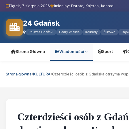
Piątek, 7 sierpnia 2026
Imieniny: Dorota, Kajetan, Konrad
24 Gdańsk
Pruszcz Gdański
Cedry Wielkie
Kolbudy
Żukowo
Trąbk
Strona Główna
Wiadomości
Sport
Strona główna
KULTURA
Czterdzieści osób z Gdańska otrzyma wspa
Czterdzieści osób z Gda