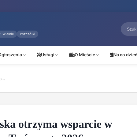
i Wielkie
Pszczółki
Ogłoszenia
Usługi
O Mieście
Na co dzie
...
ńska otrzyma wsparcie w