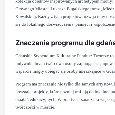
kolekcja obiektów inspirowanych archetypem miotł
Głównego Miasta” Łukasza Bugalskiego; oraz „Międ
Kowalskiej. Każdy z tych projektów rozwija inny obsz
się do lokalnego doświadczenia, pamięci i współczesne
Znaczenie programu dla gdańsk
Gdańskie Stypendium Kulturalne Fundusz Twórczy to j
indywidualnych twórców i osoby zajmujące się upowsz
wsparcie mogły ubiegać się osoby mieszkające w Gdańs
Program ma znaczenie nie tylko dla samych artystów, 
powstają projekty, które później trafiają do lokalnej 
działań edukacyjnych. W praktyce oznacza to większą r
twórczości w mieście.