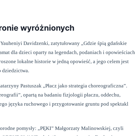
gronie wyróżnionych
 Yauheniyi Davidzenki, zatytułowany „Gdzie śpią gdańskie
mat dla dzieci oparty na legendach, podaniach i opowieściach
szone lokalne historie w jedną opowieść, a jego celem jest
 dziedzictwa.
 Katarzyny Pastuszak „Płacz jako strategia choreograficzna”.
ografii”, opartą na badaniu fizjologii płaczu, oddechu,
iego języka ruchowego i przygotowanie gruntu pod spektakl
norodne pomysły: „PĘKI” Małgorzaty Malinowskiej, czyli