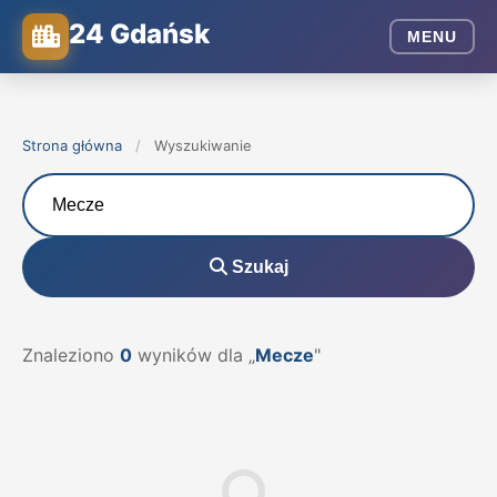
24 Gdańsk
MENU
Strona główna
/
Wyszukiwanie
Szukaj
Znaleziono
0
wyników dla „
Mecze
"