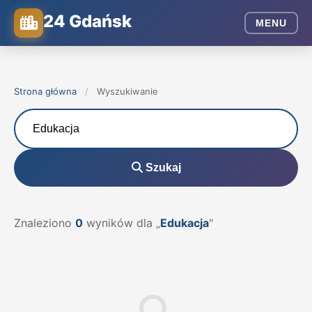
24 Gdańsk
MENU
Strona główna
/
Wyszukiwanie
Szukaj
Znaleziono
0
wyników dla „
Edukacja
"