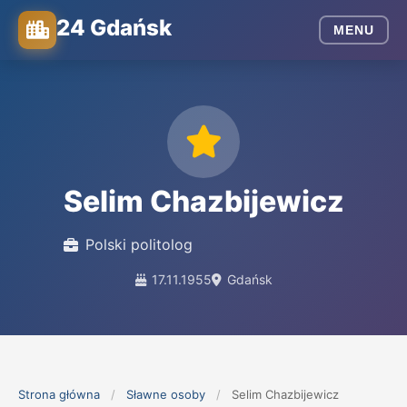
24 Gdańsk
MENU
Selim Chazbijewicz
Polski politolog
17.11.1955
Gdańsk
Strona główna
/
Sławne osoby
/
Selim Chazbijewicz