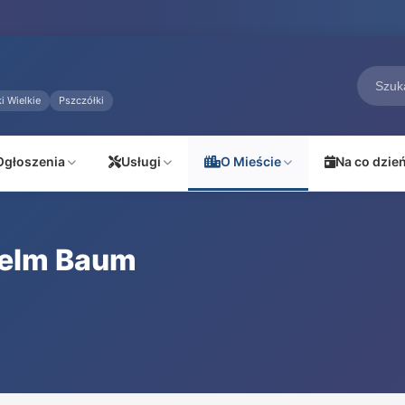
i Wielkie
Pszczółki
Ogłoszenia
Usługi
O Mieście
Na co dzie
helm Baum