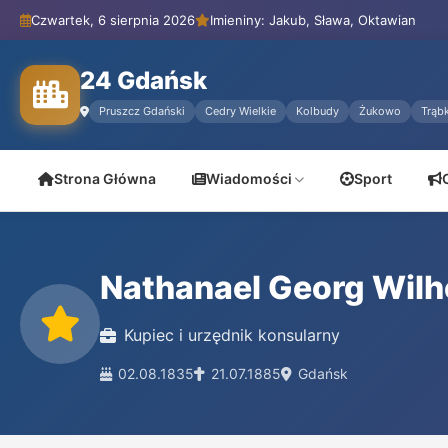
Czwartek, 6 sierpnia 2026
Imieniny: Jakub, Sława, Oktawian
24 Gdańsk
Pruszcz Gdański
Cedry Wielkie
Kolbudy
Żukowo
Trąbk
Strona Główna
Wiadomości
Sport
Nathanael Georg Wil
Kupiec i urzędnik konsularny
02.08.1835
21.07.1885
Gdańsk