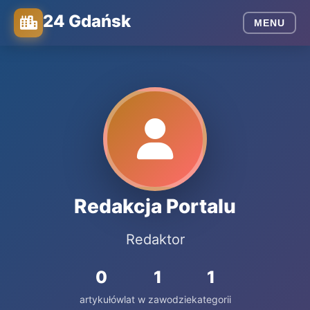
24 Gdańsk
MENU
Redakcja Portalu
Redaktor
0
1
1
artykułów
lat w zawodzie
kategorii