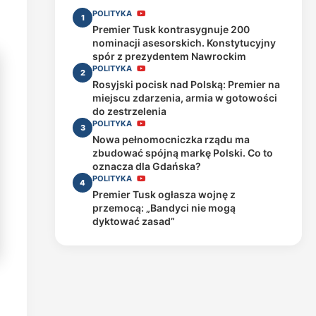
POLITYKA
1
Premier Tusk kontrasygnuje 200
nominacji asesorskich. Konstytucyjny
spór z prezydentem Nawrockim
POLITYKA
2
Rosyjski pocisk nad Polską: Premier na
miejscu zdarzenia, armia w gotowości
do zestrzelenia
POLITYKA
3
Nowa pełnomocniczka rządu ma
zbudować spójną markę Polski. Co to
oznacza dla Gdańska?
POLITYKA
4
Premier Tusk ogłasza wojnę z
przemocą: „Bandyci nie mogą
dyktować zasad”