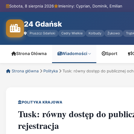
Sobota, 8 sierpnia 2026
Imieniny: Cyprian, Dominik, Emilian
24 Gdańsk
Pruszcz Gdański
Cedry Wielkie
Kolbudy
Żukowo
Trąbk
Strona Główna
Wiadomości
Sport
Strona główna
Polityka
Tusk: równy dostęp do publicznej och
POLITYKA KRAJOWA
Tusk: równy dostęp do publicz
rejestracja