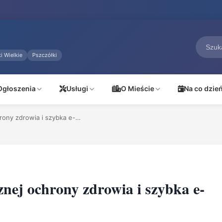
i Wielkie
Pszczółki
Ogłoszenia
Usługi
O Mieście
Na co dzie
rony zdrowia i szybka e-…
nej ochrony zdrowia i szybka e-