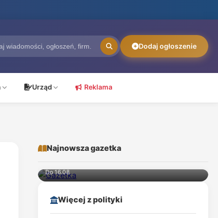
Dodaj ogłoszenie
ń
Urząd
Reklama
Najnowsza gazetka
KiK
Do 16.08
Więcej z polityki