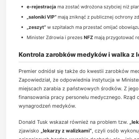
e-rejestracja
ma zostać wdrożona szybciej niż pl
„saloniki VIP”
mają zniknąć z publicznej ochrony z
„zeszyt”
w szpitalach ma przestać omijać obowiązu
Minister Zdrowia i prezes
NFZ
mają przygotować 
Kontrola zarobków medyków i walka z
Premier odniósł się także do kwestii zarobków me
Zapowiedział, że odpowiednia instytucja w Minister
miejscach zarabia z państwowych środków. Z jego 
finansowania pracy personelu medycznego. Rząd 
wynagrodzeń medyków.
Donald Tusk wskazał również na problem tzw.
„le
zjawisko
„lekarzy z walizkami”
, czyli osób wykonu