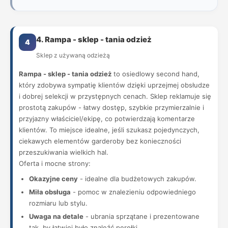
4. Rampa - sklep - tania odzież
4
Sklep z używaną odzieżą
Rampa - sklep - tania odzież
to osiedlowy second hand,
który zdobywa sympatię klientów dzięki uprzejmej obsłudze
i dobrej selekcji w przystępnych cenach. Sklep reklamuje się
prostotą zakupów - łatwy dostęp, szybkie przymierzalnie i
przyjazny właściciel/ekipę, co potwierdzają komentarze
klientów. To miejsce idealne, jeśli szukasz pojedynczych,
ciekawych elementów garderoby bez konieczności
przeszukiwania wielkich hal.
Oferta i mocne strony:
Okazyjne ceny
- idealne dla budżetowych zakupów.
Miła obsługa
- pomoc w znalezieniu odpowiedniego
rozmiaru lub stylu.
Uwaga na detale
- ubrania sprzątane i prezentowane
tak, by łatwiej było znaleźć perełki.