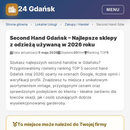
24 Gdańsk
MENU
Strona główna
›
Lokalne Usługi
›
Zakupy i Handel
›
Second Hand Gdańsk –
Second Hand Gdańsk – Najlepsze sklepy
z odzieżą używaną w 2026 roku
Data aktualizacji:
5 maja 2026
Zbadano
20
firm
Ranking TOP
5
Szukasz najlepszych second handów w Gdańsku?
Przygotowaliśmy rzetelny ranking TOP 5 second hand
Gdańsk (maj 2026) oparty na ocenach Google, liczbie opinii i
weryfikacji profili. Znajdziesz tu miejsca z unikatowym
asortymentem vintage, przystępnymi cenami oraz
sprawdzonym podejściem do klienta - idealne zarówno dla
łowców okazji, jak i osób szukających dobrze
wyselekcjonowanej garderoby.
To miejsce może należeć do Twojej firmy