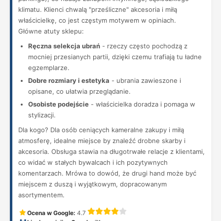
klimatu. Klienci chwalą "prześliczne" akcesoria i miłą
właścicielkę, co jest częstym motywem w opiniach.
Główne atuty sklepu:
Ręczna selekcja ubrań
- rzeczy często pochodzą z
mocniej przesianych partii, dzięki czemu trafiają tu ładne
egzemplarze.
Dobre rozmiary i estetyka
- ubrania zawieszone i
opisane, co ułatwia przeglądanie.
Osobiste podejście
- właścicielka doradza i pomaga w
stylizacji.
Dla kogo? Dla osób ceniących kameralne zakupy i miłą
atmosferę, idealne miejsce by znaleźć drobne skarby i
akcesoria. Obsługa stawia na długotrwałe relacje z klientami,
co widać w stałych bywalcach i ich pozytywnych
komentarzach. Mrówa to dowód, że drugi hand może być
miejscem z duszą i wyjątkowym, dopracowanym
asortymentem.
Ocena w Google:
4.7