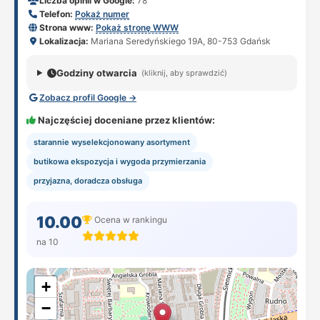
Liczba opinii w Google:
78
Telefon:
Pokaż numer
Strona www:
Pokaż stronę WWW
Lokalizacja:
Mariana Seredyńskiego 19A, 80-753 Gdańsk
Godziny otwarcia
(kliknij, aby sprawdzić)
Zobacz profil Google →
Najczęściej doceniane przez klientów:
starannie wyselekcjonowany asortyment
butikowa ekspozycja i wygoda przymierzania
przyjazna, doradcza obsługa
10.00
Ocena w rankingu
na 10
+
−