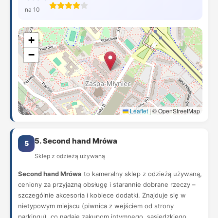
na 10
+
−
Leaflet
|
© OpenStreetMap
5. Second hand Mrówa
5
Sklep z odzieżą używaną
Second hand Mrówa
to kameralny sklep z odzieżą używaną,
ceniony za przyjazną obsługę i starannie dobrane rzeczy –
szczególnie akcesoria i kobiece dodatki. Znajduje się w
nietypowym miejscu (piwnica z wejściem od strony
parkingu), co nadaje zakupom intymnego, sąsiedzkiego