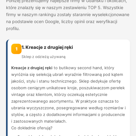
Poniżej prezentujemy najlepsze firmy w Gdańsku i okolicach,
które znalazły się w naszym zestawieniu TOP 5. Wszystkie
firmy w naszym rankingu zostały starannie wyselekcjonowane
na podstawie ocen Google, liczby opinii oraz weryfikacji
profilu.
1. Kreacje z drugiej ręki
1
Sklep z odzieżą używaną
Kreacje z drugiej ręki
to butikowy second hand, który
wyróżnia się selekcją ubrań wyraźnie filtrowaną pod kątem
jakości, stylu i stanu technicznego. Sklep dedykuje ofertę
osobom ceniącym unikatowe kroje, poszukiwaczom perełek
vintage oraz klientom, którzy oczekują estetycznie
zaprezentowanego asortymentu. W praktyce oznacza to
ubrania wyczyszczone, posegregowane według rozmiarów i
stylów, a często z dodatkowymi informacjami o producencie
i zastosowanych materiałach.
Co dokładnie oferują?