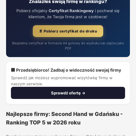
Znalazłeś swoją firmę w rankingu?
Pobierz oficjalny
Certyfikat Rankingowy
i pochwal się
klientom, że Twoja firma jest w czołówce!
📄 Pobierz certyfikat do druku
Bezpłatny certyfikat w formacie A4 gotowy do wydruku lub zapisu jako
PDF
🏢 Przedsiębiorco! Zadbaj o widoczność swojej firmy
Sprawdź jak możesz wypromować wizytówkę firmy w
naszym serwisie.
Sprawdź ofertę →
Najlepsze firmy: Second Hand w Gdańsku -
Ranking TOP 5 w 2026 roku