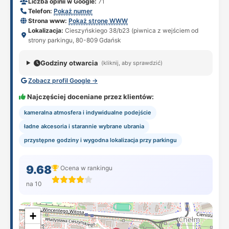
Liczba opinii w Google:
71
Telefon:
Pokaż numer
Strona www:
Pokaż stronę WWW
Lokalizacja:
Cieszyńskiego 38/b23 (piwnica z wejściem od
strony parkingu, 80-809 Gdańsk
Godziny otwarcia
(kliknij, aby sprawdzić)
Zobacz profil Google →
Najczęściej doceniane przez klientów:
kameralna atmosfera i indywidualne podejście
ładne akcesoria i starannie wybrane ubrania
przystępne godziny i wygodna lokalizacja przy parkingu
9.68
Ocena w rankingu
na 10
+