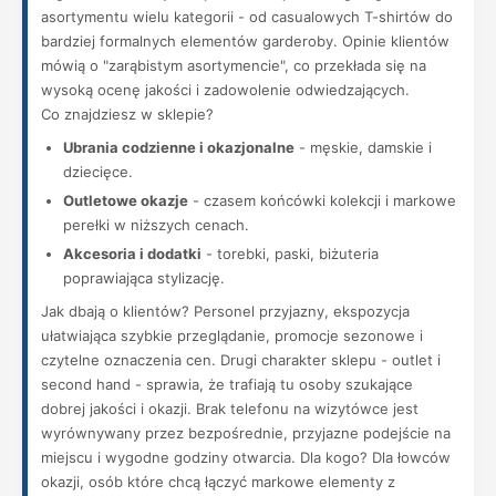
asortymentu wielu kategorii - od casualowych T-shirtów do
bardziej formalnych elementów garderoby. Opinie klientów
mówią o "zarąbistym asortymencie", co przekłada się na
wysoką ocenę jakości i zadowolenie odwiedzających.
Co znajdziesz w sklepie?
Ubrania codzienne i okazjonalne
- męskie, damskie i
dziecięce.
Outletowe okazje
- czasem końcówki kolekcji i markowe
perełki w niższych cenach.
Akcesoria i dodatki
- torebki, paski, biżuteria
poprawiająca stylizację.
Jak dbają o klientów? Personel przyjazny, ekspozycja
ułatwiająca szybkie przeglądanie, promocje sezonowe i
czytelne oznaczenia cen. Drugi charakter sklepu - outlet i
second hand - sprawia, że trafiają tu osoby szukające
dobrej jakości i okazji. Brak telefonu na wizytówce jest
wyrównywany przez bezpośrednie, przyjazne podejście na
miejscu i wygodne godziny otwarcia. Dla kogo? Dla łowców
okazji, osób które chcą łączyć markowe elementy z