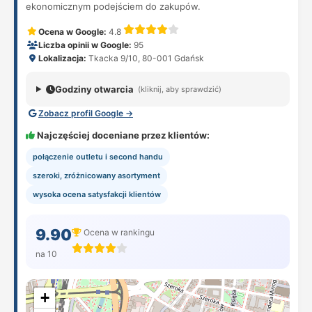
ekonomicznym podejściem do zakupów.
Ocena w Google:
4.8
Liczba opinii w Google:
95
Lokalizacja:
Tkacka 9/10, 80-001 Gdańsk
Godziny otwarcia
(kliknij, aby sprawdzić)
Zobacz profil Google →
Najczęściej doceniane przez klientów:
połączenie outletu i second handu
szeroki, zróżnicowany asortyment
wysoka ocena satysfakcji klientów
9.90
Ocena w rankingu
na 10
+