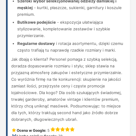
Szeroki wybór selekcjonowanej odzieży damskiej i
męskiej
- kurtki, płaszcze, sukienki, garnitury i koszule
premium.
Butikowe podejście
- ekspozycja ułatwiająca
stylizowanie, kompletowanie zestawów i szybkie
przymierzanie.
Regularne dostawy
i rotacja asortymentu, dzięki czemu
często trafiają tu naprawdę rzadkie rozmiary i marki.
Jak dbają o klienta? Personel pomaga z szybką selekcją,
doradza dopasowanie rozmiaru i stylu; sklep stawia na
przyjazną atmosferę zakupów i estetyczne przymierzalnie.
Co wyróżnia firmę na tle konkurencji: skupienie na jakości
zamiast ilości, przejrzyste ceny i częste promocje
lojalnościowe. Dla kogo? Dla osób szukających świadomej,
trwałej garderoby, amatorów vintage i klientów premium,
którzy chcą uniknąć masówek. Podsumowując: to miejsce
dla tych, którzy traktują second hand jako źródło dobrze
dobranych, długowiecznych ubrań.
Ocena w Google:
5