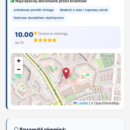
Najczęściej doceniane przez klientów:
unikatowe perełki vintage
dbałość o stan i naprawy ubrań
fachowe doradztwo stylistyczne
10.00
Ocena w rankingu
na 10
+
−
Leaflet
|
© OpenStreetMap
Sprawdź również: