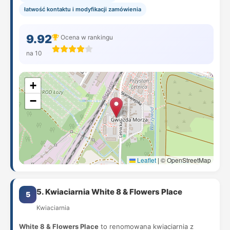
łatwość kontaktu i modyfikacji zamówienia
9.92
Ocena w rankingu
na 10
+
−
Leaflet
|
© OpenStreetMap
5. Kwiaciarnia White 8 & Flowers Place
5
Kwiaciarnia
White 8 & Flowers Place
to renomowana kwiaciarnia z