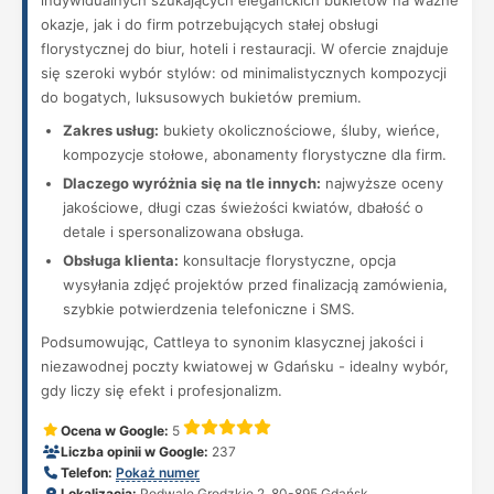
indywidualnych szukających eleganckich bukietów na ważne
okazje, jak i do firm potrzebujących stałej obsługi
florystycznej do biur, hoteli i restauracji. W ofercie znajduje
się szeroki wybór stylów: od minimalistycznych kompozycji
do bogatych, luksusowych bukietów premium.
Zakres usług:
bukiety okolicznościowe, śluby, wieńce,
kompozycje stołowe, abonamenty florystyczne dla firm.
Dlaczego wyróżnia się na tle innych:
najwyższe oceny
jakościowe, długi czas świeżości kwiatów, dbałość o
detale i spersonalizowana obsługa.
Obsługa klienta:
konsultacje florystyczne, opcja
wysyłania zdjęć projektów przed finalizacją zamówienia,
szybkie potwierdzenia telefoniczne i SMS.
Podsumowując, Cattleya to synonim klasycznej jakości i
niezawodnej poczty kwiatowej w Gdańsku - idealny wybór,
gdy liczy się efekt i profesjonalizm.
Ocena w Google:
5
Liczba opinii w Google:
237
Telefon:
Pokaż numer
Lokalizacja:
Podwale Grodzkie 2, 80-895 Gdańsk