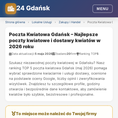
24 Gdańsk
MENU
Strona główna
›
Lokalne Usługi
›
Zakupy i Handel
›
Poczta Kwiatowa Gdań
Poczta Kwiatowa Gdańsk – Najlepsze
poczty kwiatowe i dostawy kwiatów w
2026 roku
Data aktualizacji:
5 maja 2026
Zbadano
20
firm
Ranking TOP
5
Szukasz niezawodnej poczty kwiatowej w Gdańsku? Nasz
ranking TOP 5 poczta kwiatowa Gdańsk (maj 2026) pomaga
wybrać sprawdzone kwiaciarnie i usługi dostawy, ocenione
na podstawie oceny Google, liczby opinii i zweryfikowania
wizytówek. Znajdziesz tu szczegółowe profile, godziny
otwarcia i bezpośrednie dane kontaktowe, aby zamówienie
kwiatów było szybkie, bezstresowe i profesjonalne.
To miejsce może należeć do Twojej firmy