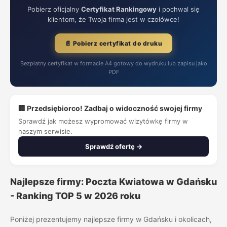
Pobierz oficjalny
Certyfikat Rankingowy
i pochwal się
klientom, że Twoja firma jest w czołówce!
📄 Pobierz certyfikat do druku
Bezpłatny certyfikat w formacie A4 gotowy do wydruku lub zapisu jako
PDF
🏢 Przedsiębiorco! Zadbaj o widoczność swojej firmy
Sprawdź jak możesz wypromować wizytówkę firmy w
naszym serwisie.
Sprawdź ofertę →
Najlepsze firmy: Poczta Kwiatowa w Gdańsku
- Ranking TOP 5 w 2026 roku
Poniżej prezentujemy najlepsze firmy w Gdańsku i okolicach,