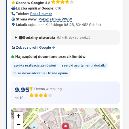
Ocena w Google:
4.8
Liczba opinii w Google:
616
Telefon:
Pokaż numer
Strona www:
Pokaż stronę WWW
Lokalizacja:
Jana Kilińskiego 9/U2B, 80-452 Gdańsk
Godziny otwarcia
(kliknij, aby sprawdzić)
Zobacz profil Google →
Najczęściej doceniane przez klientów:
szybka realizacja zamówień
szeroki asortyment i dodatki
duże doświadczenie i liczne opinie
9.95
Ocena w rankingu
na 10
+
−