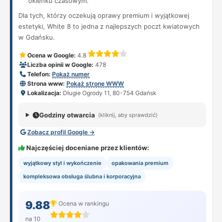
okienku czasowym.
Dla tych, którzy oczekują oprawy premium i wyjątkowej
estetyki, White 8 to jedna z najlepszych poczt kwiatowych
w Gdańsku.
Ocena w Google:
4.8
Liczba opinii w Google:
478
Telefon:
Pokaż numer
Strona www:
Pokaż stronę WWW
Lokalizacja:
Długie Ogrody 11, 80-754 Gdańsk
Godziny otwarcia
(kliknij, aby sprawdzić)
Zobacz profil Google →
Najczęściej doceniane przez klientów:
wyjątkowy styl i wykończenie
opakowania premium
kompleksowa obsługa ślubna i korporacyjna
9.88
Ocena w rankingu
na 10