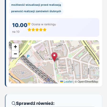
możliwość wizualizacji przed realizacją
pewność realizacji zamówień ślubnych
10.00
Ocena w rankingu
na 10
+
−
Leaflet
|
© OpenStreetMap
Sprawdź również: