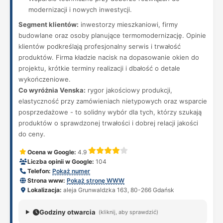
modernizacji i nowych inwestycji.
Segment klientów:
inwestorzy mieszkaniowi, firmy
budowlane oraz osoby planujące termomodernizację. Opinie
klientów podkreślają profesjonalny serwis i trwałość
produktów. Firma kładzie nacisk na dopasowanie okien do
projektu, krótkie terminy realizacji i dbałość o detale
wykończeniowe.
Co wyróżnia Venska:
rygor jakościowy produkcji,
elastyczność przy zamówieniach nietypowych oraz wsparcie
posprzedażowe - to solidny wybór dla tych, którzy szukają
produktów o sprawdzonej trwałości i dobrej relacji jakości
do ceny.
Ocena w Google:
4.9
Liczba opinii w Google:
104
Telefon:
Pokaż numer
Strona www:
Pokaż stronę WWW
Lokalizacja:
aleja Grunwaldzka 163, 80-266 Gdańsk
Godziny otwarcia
(kliknij, aby sprawdzić)