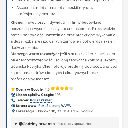
Okna aluminiowe i profile o podwyższonej odporności.
Akcesoria: rolety, parapety, moskitiery oraz
profesjonalny montaż.
Klienci:
inwestorzy indywidualni i firmy budowlane
poszukujące wysokiej klasy stolarki okiennej. Firma kładzie
nacisk na trwałość uszczelnień oraz precyzyjne wykonanie,
a duża liczba zrealizowanych zamówień potwierdza skalę i
doświadczenie.
Dlaczego warto rozważyć:
jeśli szukasz okien z naciskiem
na energooszczędność i solidną fabryczną kontrolę jakości,
Gdańska Fabryka Okien oferuje produkty dopracowane pod
kątem parametrów cieplnych i akustycznych oraz
profesjonalny montaż.
Ocena w Google:
4.5
Liczba opinii w Google:
195
Telefon:
Pokaż numer
Strona www:
Pokaż stronę WWW
Lokalizacja:
Gdańska 1h, 83-034 Trąbki Wielkie
Godziny otwarcia
(kliknij, aby sprawdzić)