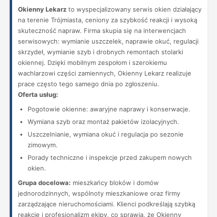
Okienny Lekarz
to wyspecjalizowany serwis okien działający
na terenie Trójmiasta, ceniony za szybkość reakcji i wysoką
skuteczność napraw. Firma skupia się na interwencjach
serwisowych: wymianie uszczelek, naprawie okuć, regulacji
skrzydeł, wymianie szyb i drobnych remontach stolarki
okiennej. Dzięki mobilnym zespołom i szerokiemu
wachlarzowi części zamiennych, Okienny Lekarz realizuje
prace często tego samego dnia po zgłoszeniu.
Oferta usług:
Pogotowie okienne: awaryjne naprawy i konserwacje.
Wymiana szyb oraz montaż pakietów izolacyjnych.
Uszczelnianie, wymiana okuć i regulacja po sezonie
zimowym.
Porady techniczne i inspekcje przed zakupem nowych
okien.
Grupa docelowa:
mieszkańcy bloków i domów
jednorodzinnych, wspólnoty mieszkaniowe oraz firmy
zarządzające nieruchomościami. Klienci podkreślają szybką
reakcję i profesjonalizm ekipy, co sprawia, że Okienny