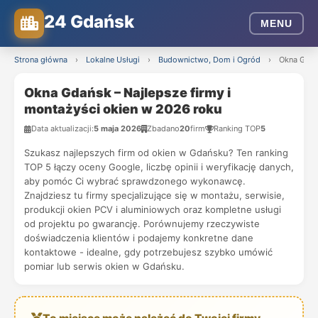
24 Gdańsk
MENU
Strona główna
›
Lokalne Usługi
›
Budownictwo, Dom i Ogród
›
Okna Gdańs
Okna Gdańsk – Najlepsze firmy i
montażyści okien w 2026 roku
Data aktualizacji:
5 maja 2026
Zbadano
20
firm
Ranking TOP
5
Szukasz najlepszych firm od okien w Gdańsku? Ten ranking
TOP 5 łączy oceny Google, liczbę opinii i weryfikację danych,
aby pomóc Ci wybrać sprawdzonego wykonawcę.
Znajdziesz tu firmy specjalizujące się w montażu, serwisie,
produkcji okien PCV i aluminiowych oraz kompletne usługi
od projektu po gwarancję. Porównujemy rzeczywiste
doświadczenia klientów i podajemy konkretne dane
kontaktowe - idealne, gdy potrzebujesz szybko umówić
pomiar lub serwis okien w Gdańsku.