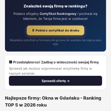
Znalazłeś swoją firmę w rankingu?
Pobierz oficjalny
Certyfikat Rankingowy
i pochwal się
klientom, że Twoja firma jest w czołówce!
📄 Pobierz certyfikat do druku
Bezpłatny certyfikat w formacie A4 gotowy do wydruku lub zapisu jako
PDF
🏢 Przedsiębiorco! Zadbaj o widoczność swojej firmy
Sprawdź jak możesz wypromować wizytówkę firmy w
naszym serwisie.
Sprawdź ofertę →
Najlepsze firmy: Okna w Gdańsku - Ranking
TOP 5 w 2026 roku