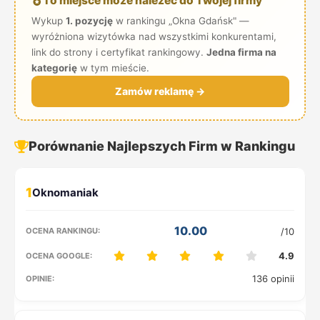
To miejsce może należeć do Twojej firmy
Wykup
1. pozycję
w rankingu „Okna Gdańsk" —
wyróżniona wizytówka nad wszystkimi konkurentami,
link do strony i certyfikat rankingowy.
Jedna firma na
kategorię
w tym mieście.
Zamów reklamę →
Porównanie Najlepszych Firm w Rankingu
1
10.00
/10
4.9
136 opinii