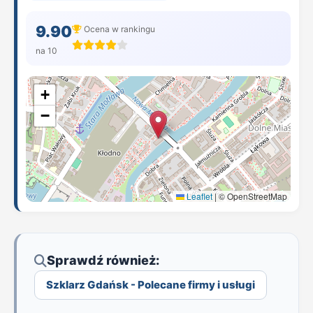
9.90
Ocena w rankingu
na 10
+
−
Leaflet
|
© OpenStreetMap
Sprawdź również:
Szklarz Gdańsk - Polecane firmy i usługi