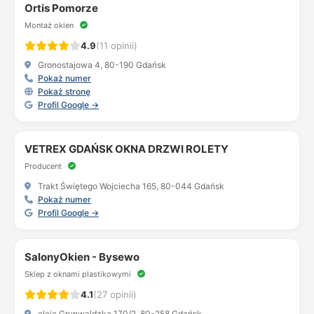
Ortis Pomorze
Montaż okien
4.9
(11 opinii)
Gronostajowa 4, 80-190 Gdańsk
Pokaż numer
Pokaż stronę
Profil Google →
VETREX GDAŃSK OKNA DRZWI ROLETY
Producent
Trakt Świętego Wojciecha 165, 80-044 Gdańsk
Pokaż numer
Profil Google →
SalonyOkien - Bysewo
Sklep z oknami plastikowymi
4.1
(27 opinii)
aleja Grunwaldzka 170/2, 80-258 Gdańsk