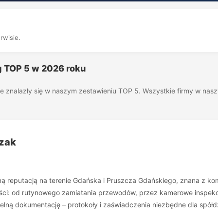
rwisie.
g TOP 5 w 2026 roku
óre znalazły się w naszym zestawieniu TOP 5. Wszystkie firmy w na
rzak
ą reputacją na terenie Gdańska i Pruszcza Gdańskiego, znana z komp
nności: od rutynowego zamiatania przewodów, przez kamerowe inspe
etelną dokumentację – protokoły i zaświadczenia niezbędne dla spó