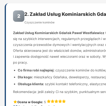
2. Zakład Usług Kominiarskich Gd
2
Czyszczenie kominów
Zakład Usług Kominiarskich Gdańsk Paweł Westfalewicz
t
się na szybkich interwencjach, regularnych przeglądach i
czyszczenia przewodów dymowych i wentylacyjnych oraz of
Oferta skierowana jest do właścicieli domów, administrato
i zapewnia dostępność nawet wieczorami oraz w soboty. Wy
po pracy.
Co firma robi najlepiej:
czyszczenie kominów do kotłów,
Dla kogo:
mieszkańcy Gdańska, deweloperzy, restauracje
Obsługa klienta:
szybki kontakt telefoniczny, elastyczne
Rekomendacja: jeśli zależy Ci na szybkim, punktualnym ser
Ocena w Google:
5