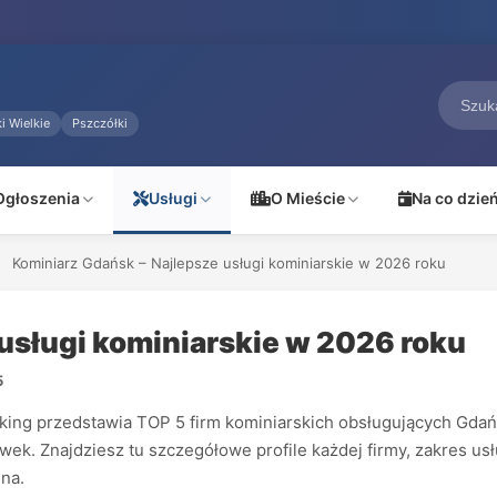
i Wielkie
Pszczółki
Ogłoszenia
Usługi
O Mieście
Na co dzie
Kominiarz Gdańsk – Najlepsze usługi kominiarskie w 2026 roku
usługi kominiarskie w 2026 roku
5
ng przedstawia TOP 5 firm kominiarskich obsługujących Gdań
tówek. Znajdziesz tu szczegółowe profile każdej firmy, zakres 
na.