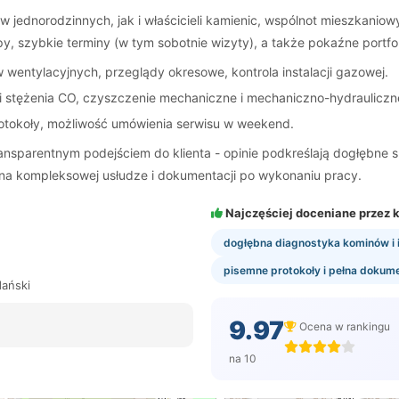
w jednorodzinnych, jak i właścicieli kamienic, wspólnot mieszkani
y, szybkie terminy (w tym sobotnie wizyty), a także pokaźne portfolio
wentylacyjnych, przeglądy okresowe, kontrola instalacji gazowej.
i stężenia CO, czyszczenie mechaniczne i mechaniczno-hydrauliczn
otokoły, możliwość umówienia serwisu w weekend.
nsparentnym podejściem do klienta - opinie podkreślają dogłębne sp
i na kompleksowej usłudze i dokumentacji po wykonaniu pracy.
Najczęściej doceniane przez k
dogłębna diagnostyka kominów i i
pisemne protokoły i pełna dokum
ański
9.97
Ocena w rankingu
na 10