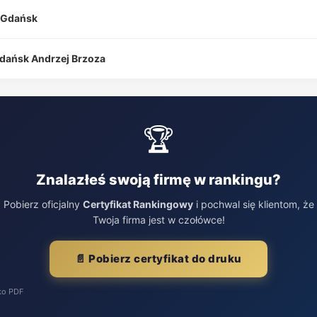
i Gdańsk
Gdańsk Andrzej Brzoza
🏆
Znalazłeś swoją firmę w rankingu?
Pobierz oficjalny
Certyfikat Rankingowy
i pochwal się klientom, że
Twoja firma jest w czołówce!
📄 Pobierz certyfikat do druku
ko PDF