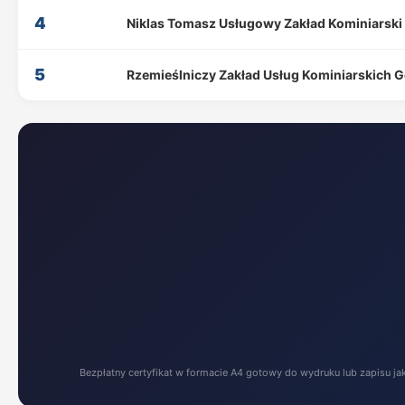
4
Niklas Tomasz Usługowy Zakład Kominiarsk
5
Rzemieślniczy Zakład Usług Kominiarskich 
Bezpłatny certyfikat w formacie A4 gotowy do wydruku lub zapisu ja