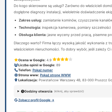
Do kogo skierowane są usługi? Zarówno do właścicieli domó
dogłębne diagnozy instalacji, wieloletnie doświadczenie ekip
Zakres usług:
zamiatanie kominów, czyszczenie kanałów 
Technologia:
inspekcja kamerowa, pomiary szczelności 
Obsługa klienta:
jasne wyceny przed pracą, pisemne pr
Dlaczego warto? Firma łączy wysoką jakość wykonania z tra
właścicielom nieruchomości. To dobry wybór, jeśli zależy C
Ocena w Google:
4.9
Liczba opinii w Google:
89
Telefon:
Pokaż numer
Strona www:
Pokaż stronę WWW
Lokalizacja:
Powstańcow Warszawy 4B, 83-000 Pruszcz Gd
Godziny otwarcia
(kliknij, aby sprawdzić)
Zobacz profil Google →