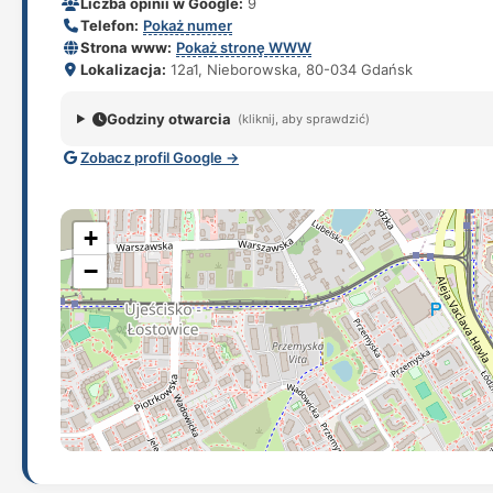
Liczba opinii w Google:
9
Telefon:
Pokaż numer
Strona www:
Pokaż stronę WWW
Lokalizacja:
12a1, Nieborowska, 80-034 Gdańsk
Godziny otwarcia
(kliknij, aby sprawdzić)
Zobacz profil Google →
+
−