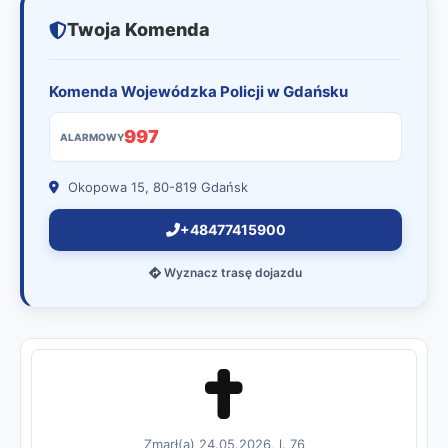
Twoja Komenda
Komenda Wojewódzka Policji w Gdańsku
997
ALARMOWY
Okopowa 15, 80-819 Gdańsk
+48477415900
Wyznacz trasę dojazdu
Zmarł(a) 24.05.2026, l. 76