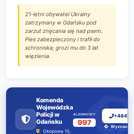
21-letni obywatel Ukrainy
zatrzymany w Gdańsku pod
zarzut znęcania się nad psem.
Pies zabezpieczony i trafił do
schroniska; grozi mu do 3 lat
więzienia.
Komenda
Wojewódzka
Policji w
ALARMOWY
+48477
Gdańsku
997
Wyznacz tr
Okopowa 15,