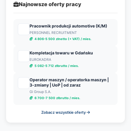
Najnowsze oferty pracy
Pracownik produkcji automotive (K/M)
PERSONNEL RECRUITMENT
4 806-5 500 złnetto (+ VAT) / mies.
Kompletacja towaru w Gdańsku
EUROKADRA
5 082-5 712 złbrutto / mies.
Operator maszyn / operatorka maszyn |
3-zmiany | UoP | od zaraz
Gi Group S.A.
6 700-7 500 złbrutto / mies.
Zobacz wszystkie oferty