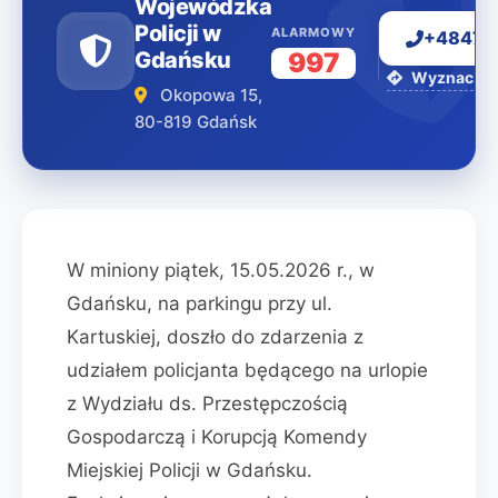
Wojewódzka
Policji w
ALARMOWY
+48477
Gdańsku
997
Wyznacz tr
Okopowa 15,
80-819 Gdańsk
W miniony piątek, 15.05.2026 r., w
Gdańsku, na parkingu przy ul.
Kartuskiej, doszło do zdarzenia z
udziałem policjanta będącego na urlopie
z Wydziału ds. Przestępczością
Gospodarczą i Korupcją Komendy
Miejskiej Policji w Gdańsku.