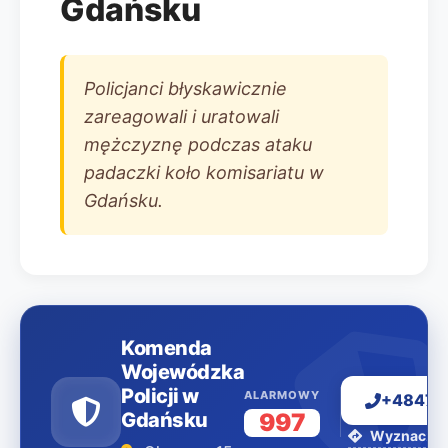
Gdańsku
Policjanci błyskawicznie
zareagowali i uratowali
mężczyznę podczas ataku
padaczki koło komisariatu w
Gdańsku.
Komenda
Wojewódzka
Policji w
ALARMOWY
+48477
Gdańsku
997
Wyznacz tr