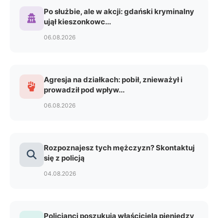
Po służbie, ale w akcji: gdański kryminalny
ujął kieszonkowc...
06.08.2026
Agresja na działkach: pobił, znieważył i
prowadził pod wpływ...
06.08.2026
Rozpoznajesz tych mężczyzn? Skontaktuj
się z policją
04.08.2026
Policjanci poszukują właściciela pieniędzy