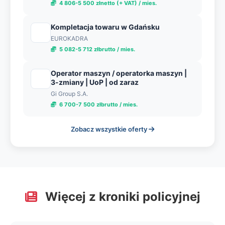
4 806-5 500 złnetto (+ VAT) / mies.
Kompletacja towaru w Gdańsku
EUROKADRA
5 082-5 712 złbrutto / mies.
Operator maszyn / operatorka maszyn |
3-zmiany | UoP | od zaraz
Gi Group S.A.
6 700-7 500 złbrutto / mies.
Zobacz wszystkie oferty
Więcej z kroniki policyjnej