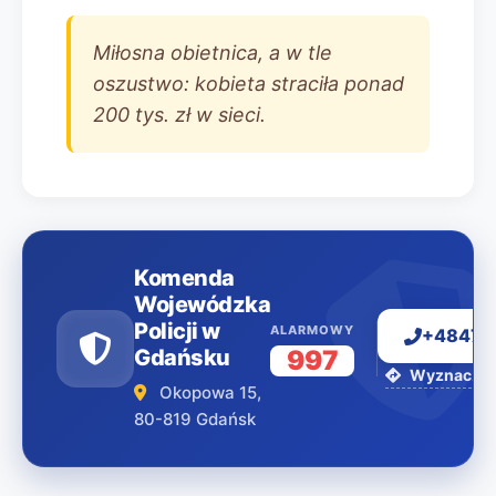
Miłosna obietnica, a w tle
oszustwo: kobieta straciła ponad
200 tys. zł w sieci.
Komenda
Wojewódzka
Policji w
ALARMOWY
+48477
Gdańsku
997
Wyznacz tr
Okopowa 15,
80-819 Gdańsk