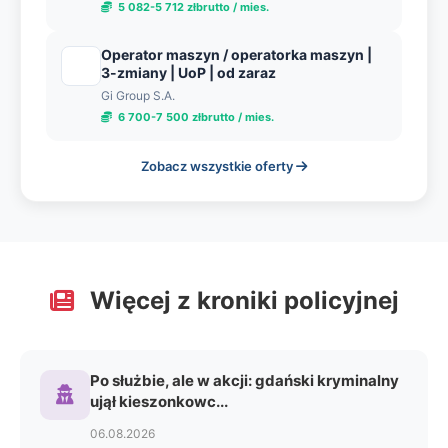
5 082-5 712 złbrutto / mies.
Operator maszyn / operatorka maszyn |
3-zmiany | UoP | od zaraz
Gi Group S.A.
6 700-7 500 złbrutto / mies.
Zobacz wszystkie oferty
Więcej z kroniki policyjnej
Po służbie, ale w akcji: gdański kryminalny
ujął kieszonkowc...
06.08.2026