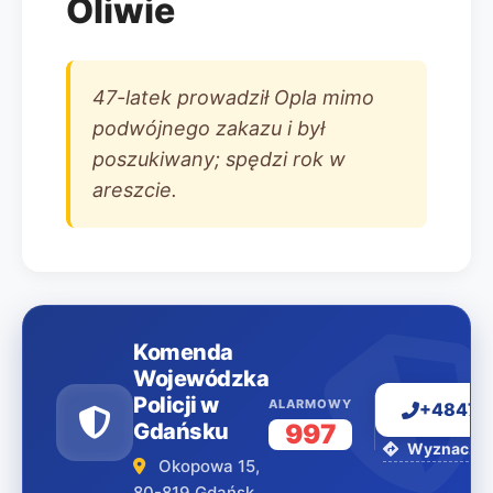
Oliwie
47-latek prowadził Opla mimo
podwójnego zakazu i był
poszukiwany; spędzi rok w
areszcie.
Komenda
Wojewódzka
Policji w
ALARMOWY
+48477
Gdańsku
997
Wyznacz tr
Okopowa 15,
80-819 Gdańsk