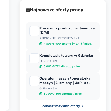
Najnowsze oferty pracy
Pracownik produkcji automotive
(K/M)
PERSONNEL RECRUITMENT
4 806-5 500 złnetto (+ VAT) / mies.
Kompletacja towaru w Gdańsku
EUROKADRA
5 082-5 712 złbrutto / mies.
Operator maszyn / operatorka
maszyn | 3-zmiany | UoP | od
zaraz
Gi Group S.A.
6 700-7 500 złbrutto / mies.
Zobacz wszystkie oferty