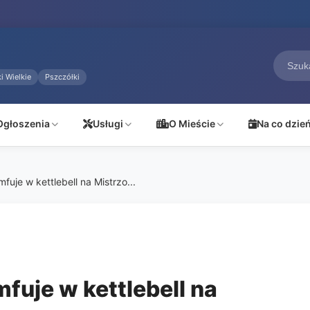
i Wielkie
Pszczółki
Ogłoszenia
Usługi
O Mieście
Na co dzie
uje w kettlebell na Mistrzo...
uje w kettlebell na