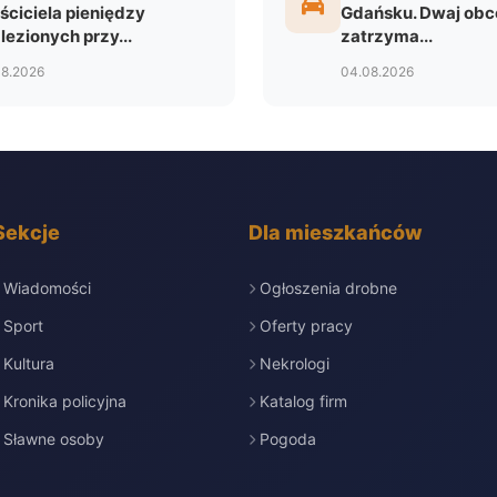
ściciela pieniędzy
Gdańsku. Dwaj obc
lezionych przy...
zatrzyma...
08.2026
04.08.2026
Sekcje
Dla mieszkańców
Wiadomości
Ogłoszenia drobne
Sport
Oferty pracy
Kultura
Nekrologi
Kronika policyjna
Katalog firm
Sławne osoby
Pogoda