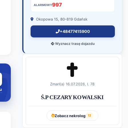
997
ALARMOWY
Okopowa 15, 80-819 Gdańsk
+48477415900
Wyznacz trasę dojazdu
Zmarł(a) 16.07.2026, l. 78
u
Ś.P CEZARY KOWALSKI
Zobacz nekrolog
12