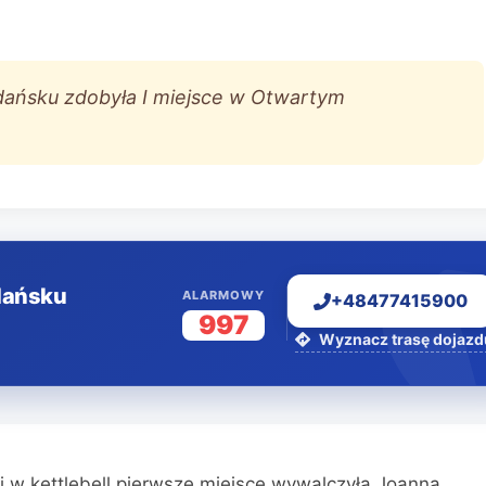
dańsku zdobyła I miejsce w Otwartym
dańsku
ALARMOWY
+48477415900
997
Wyznacz trasę dojazd
 w kettlebell pierwsze miejsce wywalczyła Joanna