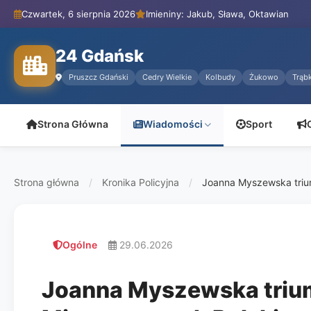
Czwartek, 6 sierpnia 2026
Imieniny: Jakub, Sława, Oktawian
24 Gdańsk
Pruszcz Gdański
Cedry Wielkie
Kolbudy
Żukowo
Trąbk
Strona Główna
Wiadomości
Sport
Strona główna
/
Kronika Policyjna
/
Joanna Myszewska triumf
Ogólne
29.06.2026
Joanna Myszewska triumf