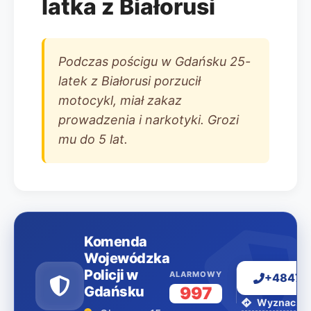
latka z Białorusi
Podczas pościgu w Gdańsku 25-
latek z Białorusi porzucił
motocykl, miał zakaz
prowadzenia i narkotyki. Grozi
mu do 5 lat.
Komenda
Wojewódzka
Policji w
ALARMOWY
+48477
Gdańsku
997
Wyznacz tr