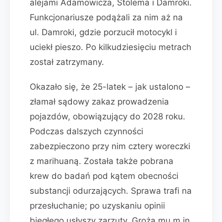
alejami Adamowicza, Stolema i Damroki.
Funkcjonariusze podążali za nim aż na
ul. Damroki, gdzie porzucił motocykl i
uciekł pieszo. Po kilkudziesięciu metrach
został zatrzymany.
Okazało się, że 25-latek – jak ustalono –
złamał sądowy zakaz prowadzenia
pojazdów, obowiązujący do 2028 roku.
Podczas dalszych czynności
zabezpieczono przy nim cztery woreczki
z marihuaną. Została także pobrana
krew do badań pod kątem obecności
substancji odurzających. Sprawa trafi na
przesłuchanie; po uzyskaniu opinii
biegłego usłyszy zarzuty. Grożą mu m.in.