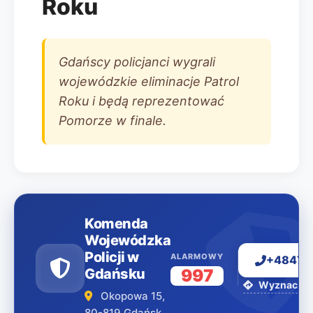
Roku
Gdańscy policjanci wygrali
wojewódzkie eliminacje Patrol
Roku i będą reprezentować
Pomorze w finale.
Komenda
Wojewódzka
Policji w
ALARMOWY
+48477
Gdańsku
997
Wyznacz tr
Okopowa 15,
80-819 Gdańsk