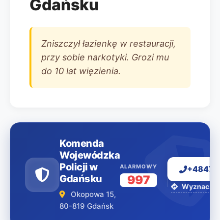
Gdańsku
Zniszczył łazienkę w restauracji,
przy sobie narkotyki. Grozi mu
do 10 lat więzienia.
Komenda
Wojewódzka
Policji w
ALARMOWY
+48477
Gdańsku
997
Wyznacz tr
Okopowa 15,
80-819 Gdańsk