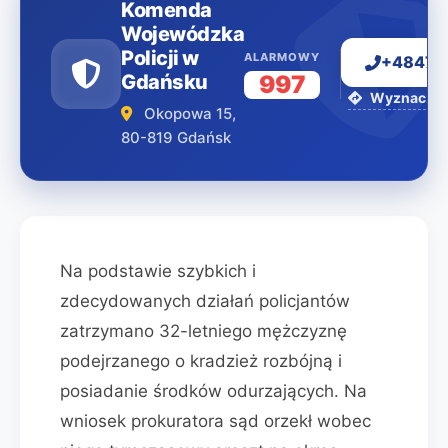
Komenda
Wojewódzka
Policji w
ALARMOWY
+48477
Gdańsku
997
Wyznacz tr
Okopowa 15,
80-819 Gdańsk
Na podstawie szybkich i
zdecydowanych działań policjantów
zatrzymano 32-letniego mężczyznę
podejrzanego o kradzież rozbójną i
posiadanie środków odurzających. Na
wniosek prokuratora sąd orzekł wobec