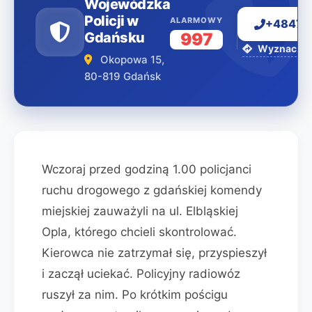
Wojewódzka
Policji w
ALARMOWY
+48477
Gdańsku
997
Wyznacz tr
Okopowa 15,
80-819 Gdańsk
Wczoraj przed godziną 1.00 policjanci
ruchu drogowego z gdańskiej komendy
miejskiej zauważyli na ul. Elbląskiej
Opla, którego chcieli skontrolować.
Kierowca nie zatrzymał się, przyspieszył
i zaczął uciekać. Policyjny radiowóz
ruszył za nim. Po krótkim pościgu