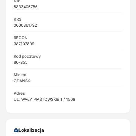
NIP
5833406786
KRS
0000861792
REGON
387107809
Kod pocztowy
80-855
Miasto
GDAŃSK
Adres
UL. WAŁY PIASTOWSKIE 1 / 1508
Lokalizacja