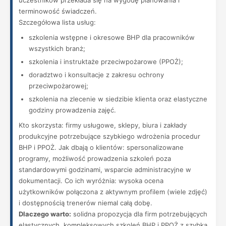
uczestników przekłada się na wygodę planowania i
terminowość świadczeń.
Szczegółowa lista usług:
szkolenia wstępne i okresowe BHP dla pracowników
wszystkich branż;
szkolenia i instruktaże przeciwpożarowe (PPOŻ);
doradztwo i konsultacje z zakresu ochrony
przeciwpożarowej;
szkolenia na zlecenie w siedzibie klienta oraz elastyczne
godziny prowadzenia zajęć.
Kto skorzysta: firmy usługowe, sklepy, biura i zakłady
produkcyjne potrzebujące szybkiego wdrożenia procedur
BHP i PPOŻ. Jak dbają o klientów: spersonalizowane
programy, możliwość prowadzenia szkoleń poza
standardowymi godzinami, wsparcie administracyjne w
dokumentacji. Co ich wyróżnia: wysoka ocena
użytkowników połączona z aktywnym profilem (wiele zdjęć)
i dostępnością trenerów niemal całą dobę.
Dlaczego warto:
solidna propozycja dla firm potrzebujących
elastycznych, kompleksowych szkoleń BHP i PPOŻ z szybką