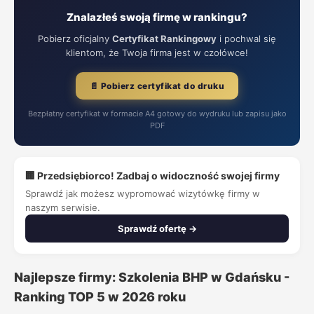
Znalazłeś swoją firmę w rankingu?
Pobierz oficjalny
Certyfikat Rankingowy
i pochwal się
klientom, że Twoja firma jest w czołówce!
📄 Pobierz certyfikat do druku
Bezpłatny certyfikat w formacie A4 gotowy do wydruku lub zapisu jako
PDF
🏢 Przedsiębiorco! Zadbaj o widoczność swojej firmy
Sprawdź jak możesz wypromować wizytówkę firmy w
naszym serwisie.
Sprawdź ofertę →
Najlepsze firmy: Szkolenia BHP w Gdańsku -
Ranking TOP 5 w 2026 roku