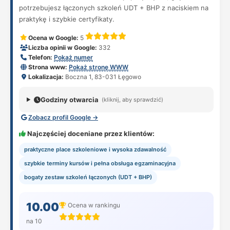
potrzebujesz łączonych szkoleń UDT + BHP z naciskiem na
praktykę i szybkie certyfikaty.
Ocena w Google:
5
Liczba opinii w Google:
332
Telefon:
Pokaż numer
Strona www:
Pokaż stronę WWW
Lokalizacja:
Boczna 1, 83-031 Łęgowo
Godziny otwarcia
(kliknij, aby sprawdzić)
Zobacz profil Google →
Najczęściej doceniane przez klientów:
praktyczne place szkoleniowe i wysoka zdawalność
szybkie terminy kursów i pełna obsługa egzaminacyjna
bogaty zestaw szkoleń łączonych (UDT + BHP)
10.00
Ocena w rankingu
na 10