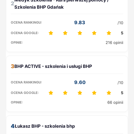
2
9.83
/10
5
216 opinii
3
9.60
/10
5
66 opinii
4