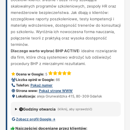
skalowalnych programów szkoleniowych, zespoły HR oraz
menedżerowie bezpieczeństwa. Jak dbają o klientów:
szczegółowe raporty poszkoleniowe, testy kompetencji i
materiały wdrożeniowe, dostępność trenerów do konsultacji
po szkoleniu. Wyróżnia ich nowoczesna forma nauczania,
połączenie teorii z praktyką oraz wysoka dostępność
terminów.
Dlaczego warto wybrać BHP ACTIVE:
idealne rozwiązanie
dla firm, które chcą systemowo wdrożyć lub odświeżyć
procedury BHP z mierzalnymi rezultatami.
Ocena w Google:
5
Liczba opinii w Google:
66
Telefon:
Pokaż numer
Strona www:
Pokaż stronę WWW
Lokalizacja:
aleja Grunwaldzka 415, 80-309 Gdańsk
Godziny otwarcia
(kliknij, aby sprawdzić)
Zobacz profil Google →
Najczęściej doceniane przez klientów: