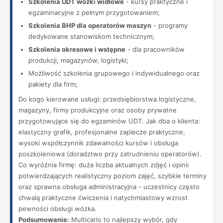
Szkolenia UDT wózki widłowe
- kursy praktyczne i
egzaminacyjne z pełnym przygotowaniem;
Szkolenia BHP dla operatorów maszyn
- programy
dedykowane stanowiskom technicznym;
Szkolenia okresowe i wstępne
- dla pracowników
produkcji, magazynów, logistyki;
Możliwość szkolenia grupowego i indywidualnego oraz
pakiety dla firm;
Do kogo kierowane usługi: przedsiębiorstwa logistyczne,
magazyny, firmy produkcyjne oraz osoby prywatne
przygotowujące się do egzaminów UDT. Jak dba o klienta:
elastyczny grafik, profesjonalne zaplecze praktyczne,
wysoki współczynnik zdawalności kursów i obsługa
poszkoleniowa (doradztwo przy zatrudnieniu operatorów).
Co wyróżnia firmę: duża liczba aktualnych zdjęć i opinii
potwierdzających realistyczny poziom zajęć, szybkie terminy
oraz sprawna obsługa administracyjna - uczestnicy często
chwalą praktyczne ćwiczenia i natychmiastowy wzrost
pewności obsługi wózka.
Podsumowanie:
Multicarlo to najlepszy wybór, gdy