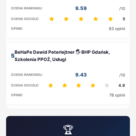
9.59
/10
5
63 opinii
5
9.43
/10
4.9
78 opinii
🏆