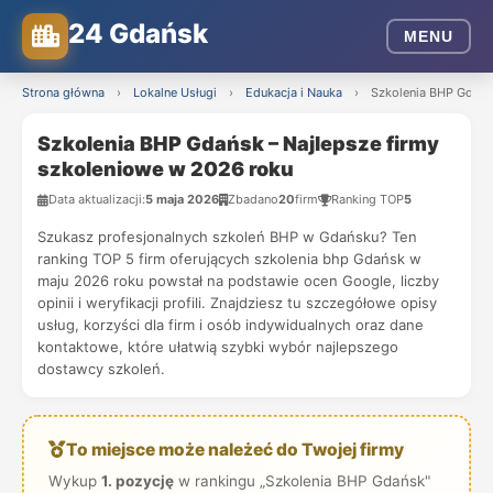
24 Gdańsk
MENU
Strona główna
›
Lokalne Usługi
›
Edukacja i Nauka
›
Szkolenia BHP Gdańs
Szkolenia BHP Gdańsk – Najlepsze firmy
szkoleniowe w 2026 roku
Data aktualizacji:
5 maja 2026
Zbadano
20
firm
Ranking TOP
5
Szukasz profesjonalnych szkoleń BHP w Gdańsku? Ten
ranking TOP 5 firm oferujących szkolenia bhp Gdańsk w
maju 2026 roku powstał na podstawie ocen Google, liczby
opinii i weryfikacji profili. Znajdziesz tu szczegółowe opisy
usług, korzyści dla firm i osób indywidualnych oraz dane
kontaktowe, które ułatwią szybki wybór najlepszego
dostawcy szkoleń.
To miejsce może należeć do Twojej firmy
Wykup
1. pozycję
w rankingu „Szkolenia BHP Gdańsk"