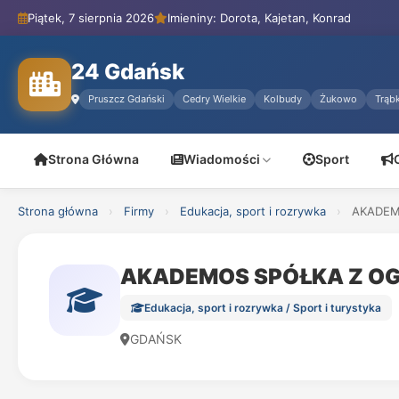
Piątek, 7 sierpnia 2026
Imieniny: Dorota, Kajetan, Konrad
24 Gdańsk
Pruszcz Gdański
Cedry Wielkie
Kolbudy
Żukowo
Trąbk
Strona Główna
Wiadomości
Sport
Strona główna
›
Firmy
›
Edukacja, sport i rozrywka
›
AKADEM
AKADEMOS SPÓŁKA Z O
Edukacja, sport i rozrywka / Sport i turystyka
GDAŃSK