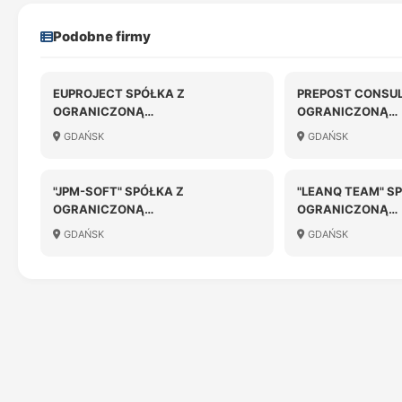
Podobne firmy
EUPROJECT SPÓŁKA Z
PREPOST CONSUL
OGRANICZONĄ
OGRANICZONĄ
ODPOWIEDZIALNOŚCIĄ
ODPOWIEDZIALN
GDAŃSK
GDAŃSK
"JPM-SOFT" SPÓŁKA Z
"LEANQ TEAM" S
OGRANICZONĄ
OGRANICZONĄ
ODPOWIEDZIALNOŚCIĄ
ODPOWIEDZIALN
GDAŃSK
GDAŃSK