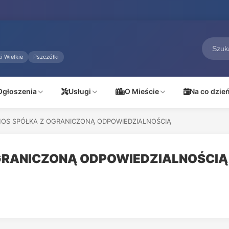
i Wielkie
Pszczółki
Ogłoszenia
Usługi
O Mieście
Na co dzie
OS SPÓŁKA Z OGRANICZONĄ ODPOWIEDZIALNOŚCIĄ
GRANICZONĄ ODPOWIEDZIALNOŚCIĄ