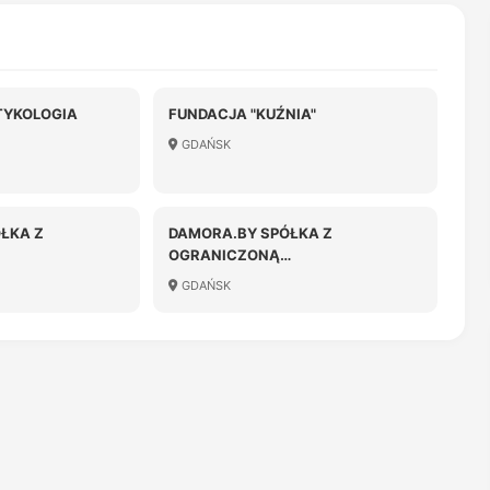
TYKOLOGIA
FUNDACJA "KUŹNIA"
GDAŃSK
ÓŁKA Z
DAMORA.BY SPÓŁKA Z
OGRANICZONĄ
OŚCIĄ
ODPOWIEDZIALNOŚCIĄ
GDAŃSK