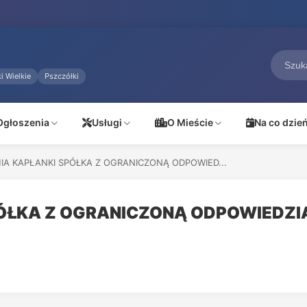
i Wielkie
Pszczółki
Ogłoszenia
Usługi
O Mieście
Na co dzie
IA KAPŁANKI SPÓŁKA Z OGRANICZONĄ ODPOWIED...
ÓŁKA Z OGRANICZONĄ ODPOWIEDZI