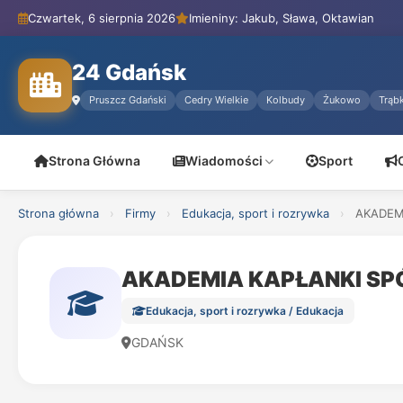
Czwartek, 6 sierpnia 2026
Imieniny: Jakub, Sława, Oktawian
24 Gdańsk
Pruszcz Gdański
Cedry Wielkie
Kolbudy
Żukowo
Trąbk
Strona Główna
Wiadomości
Sport
Strona główna
›
Firmy
›
Edukacja, sport i rozrywka
›
AKADEM
AKADEMIA KAPŁANKI SP
Edukacja, sport i rozrywka / Edukacja
GDAŃSK