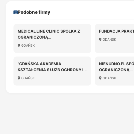
Podobne firmy
MEDICAL LINE CLINIC SPÓŁKA Z
FUNDACJA PRAK
OGRANICZONĄ
GDAŃSK
ODPOWIEDZIALNOŚCIĄ
GDAŃSK
"GDAŃSKA AKADEMIA
NIENUDNO.PL SP
KSZTAŁCENIA SŁUŻB OCHRONY I
OGRANICZONĄ
DOSKONALENIA ZAWODOWEGO -
ODPOWIEDZIALN
GDAŃSK
GDAŃSK
G.M" SPÓŁKA Z OGRANICZONĄ
ODPOWIEDZIALNOŚCIĄ