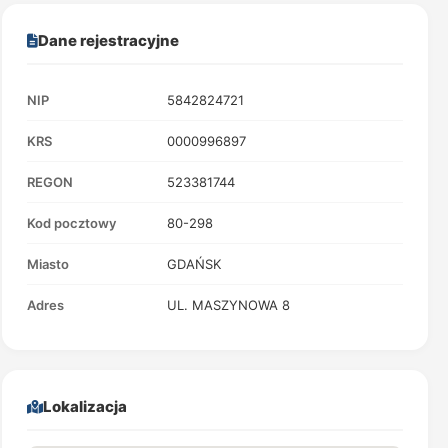
Dane rejestracyjne
NIP
5842824721
KRS
0000996897
REGON
523381744
Kod pocztowy
80-298
Miasto
GDAŃSK
Adres
UL. MASZYNOWA 8
Lokalizacja