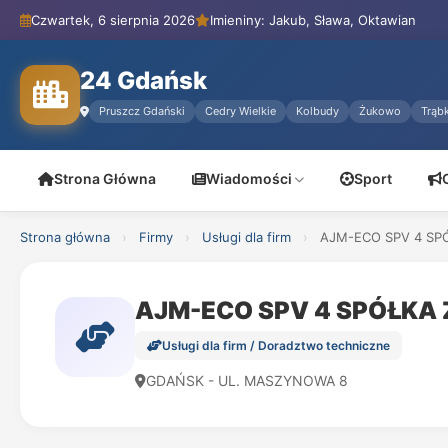
Czwartek, 6 sierpnia 2026
Imieniny: Jakub, Sława, Oktawian
24 Gdańsk
Pruszcz Gdański
Cedry Wielkie
Kolbudy
Żukowo
Trąbk
Strona Główna
Wiadomości
Sport
Strona główna
›
Firmy
›
Usługi dla firm
›
AJM-ECO SPV 4 SP
AJM-ECO SPV 4 SPÓŁKA
Usługi dla firm / Doradztwo techniczne
GDAŃSK - UL. MASZYNOWA 8