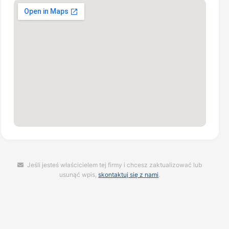
Jeśli jesteś właścicielem tej firmy i chcesz zaktualizować lub
usunąć wpis,
skontaktuj się z nami
.