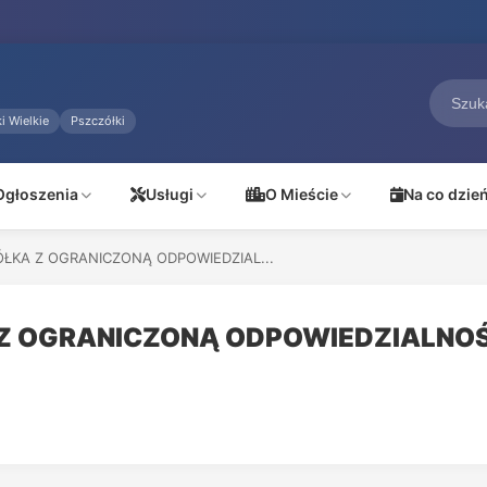
i Wielkie
Pszczółki
Ogłoszenia
Usługi
O Mieście
Na co dzie
ÓŁKA Z OGRANICZONĄ ODPOWIEDZIAL...
 Z OGRANICZONĄ ODPOWIEDZIALNO