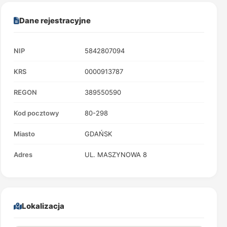
Dane rejestracyjne
NIP
5842807094
KRS
0000913787
REGON
389550590
Kod pocztowy
80-298
Miasto
GDAŃSK
Adres
UL. MASZYNOWA 8
Lokalizacja