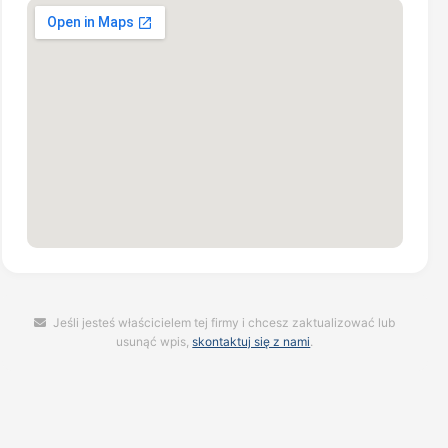
Jeśli jesteś właścicielem tej firmy i chcesz zaktualizować lub
usunąć wpis,
skontaktuj się z nami
.