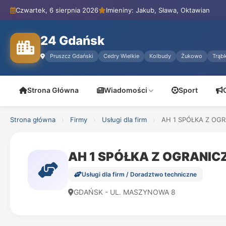
Czwartek, 6 sierpnia 2026
Imieniny: Jakub, Sława, Oktawian
24 Gdańsk
Pruszcz Gdański
Cedry Wielkie
Kolbudy
Żukowo
Trąbk
Strona Główna
Wiadomości
Sport
Strona główna
›
Firmy
›
Usługi dla firm
›
AH 1 SPÓŁKA Z OG
AH 1 SPÓŁKA Z OGRANI
Usługi dla firm / Doradztwo techniczne
GDAŃSK - UL. MASZYNOWA 8