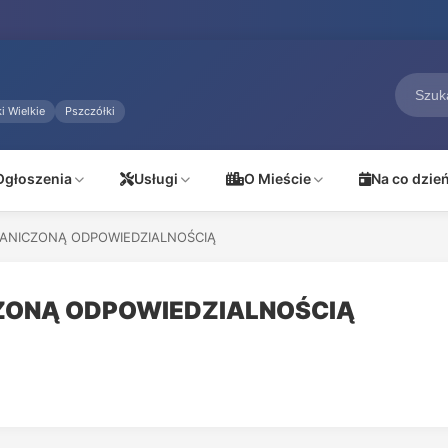
i Wielkie
Pszczółki
Ogłoszenia
Usługi
O Mieście
Na co dzie
RANICZONĄ ODPOWIEDZIALNOŚCIĄ
CZONĄ ODPOWIEDZIALNOŚCIĄ