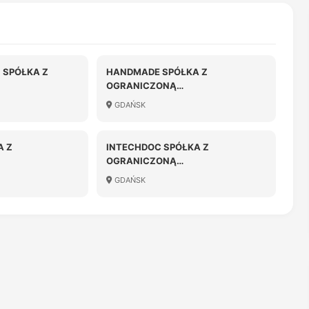
 SPÓŁKA Z
HANDMADE SPÓŁKA Z
OGRANICZONĄ
OŚCIĄ
ODPOWIEDZIALNOŚCIĄ
GDAŃSK
A Z
INTECHDOC SPÓŁKA Z
OGRANICZONĄ
OŚCIĄ
ODPOWIEDZIALNOŚCIĄ W
GDAŃSK
UPADŁOŚCI