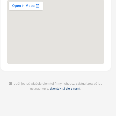
Jeśli jesteś właścicielem tej firmy i chcesz zaktualizować lub
usunąć wpis,
skontaktuj się z nami
.