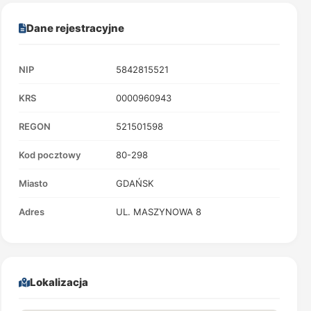
Dane rejestracyjne
NIP
5842815521
KRS
0000960943
REGON
521501598
Kod pocztowy
80-298
Miasto
GDAŃSK
Adres
UL. MASZYNOWA 8
Lokalizacja