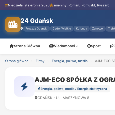
Niedziela, 9 sierpnia 2026
Imieniny: Roman, Romuald, Ryszard
24 Gdańsk
Pruszcz Gdański
Cedry Wielkie
Kolbudy
Żukowo
Trąbk
Strona Główna
Wiadomości
Sport
Strona główna
›
Firmy
›
Energia, paliwa, media
›
AJM-ECO S
AJM-ECO SPÓŁKA Z OGR
Energia, paliwa, media / Energia elektryczna
GDAŃSK - UL. MASZYNOWA 8