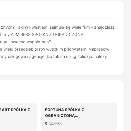
znych? Takimi kwestiami zajmuje się wiele firm – znajdziesz
filu firmy AJM BESS SPÓŁKA Z OGRANICZONĄ
uga i owocna współpraca?
dla wielu przedsiębiorstw wysokim priorytetem. Naprzeciw
y usługowe i agencje. Do takich usług zaliczyć należy
 ART SPÓŁKA Z
FORTUNA SPÓŁKA Z
OGRANICZONĄ
OŚCIĄ
ODPOWIEDZIALNOŚCIĄ
GDAŃSK