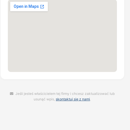
Jeśli jesteś właścicielem tej firmy i chcesz zaktualizować lub
usunąć wpis,
skontaktuj się z nami
.