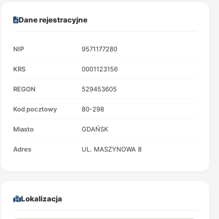
Dane rejestracyjne
NIP
9571177280
KRS
0001123156
REGON
529453605
Kod pocztowy
80-298
Miasto
GDAŃSK
Adres
UL. MASZYNOWA 8
Lokalizacja