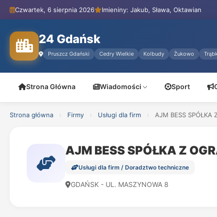
Czwartek, 6 sierpnia 2026
Imieniny: Jakub, Sława, Oktawian
24 Gdańsk
Pruszcz Gdański
Cedry Wielkie
Kolbudy
Żukowo
Trąbk
Strona Główna
Wiadomości
Sport
Strona główna
›
Firmy
›
Usługi dla firm
›
AJM BESS SPÓŁKA 
AJM BESS SPÓŁKA Z OG
Usługi dla firm / Doradztwo techniczne
GDAŃSK - UL. MASZYNOWA 8