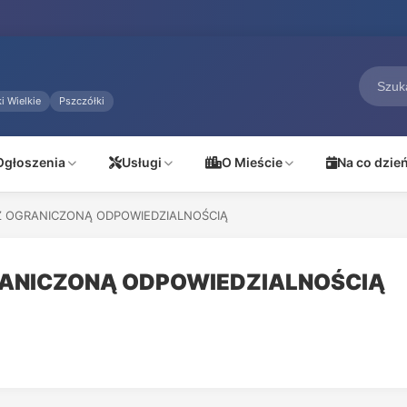
i Wielkie
Pszczółki
Ogłoszenia
Usługi
O Mieście
Na co dzie
Z OGRANICZONĄ ODPOWIEDZIALNOŚCIĄ
RANICZONĄ ODPOWIEDZIALNOŚCIĄ