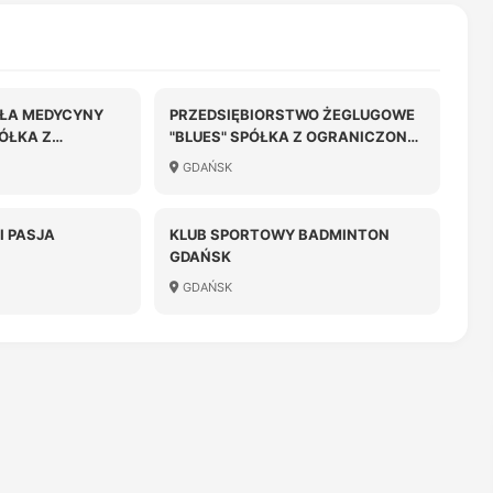
ŁA MEDYCYNY
PRZEDSIĘBIORSTWO ŻEGLUGOWE
ÓŁKA Z
"BLUES" SPÓŁKA Z OGRANICZONĄ
ODPOWIEDZIALNOŚCIĄ
GDAŃSK
OŚCIĄ
I PASJA
KLUB SPORTOWY BADMINTON
GDAŃSK
GDAŃSK