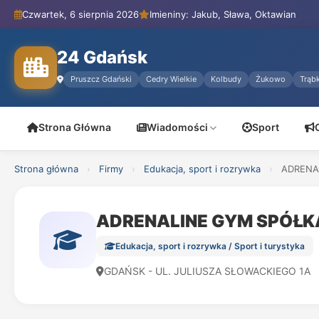
Czwartek, 6 sierpnia 2026
Imieniny: Jakub, Sława, Oktawian
24 Gdańsk
Pruszcz Gdański
Cedry Wielkie
Kolbudy
Żukowo
Trąbk
Strona Główna
Wiadomości
Sport
Strona główna
›
Firmy
›
Edukacja, sport i rozrywka
›
ADRENA
ADRENALINE GYM SPÓŁK
Edukacja, sport i rozrywka / Sport i turystyka
GDAŃSK - UL. JULIUSZA SŁOWACKIEGO 1A