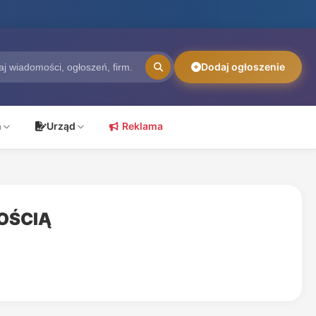
Dodaj ogłoszenie
ń
Urząd
Reklama
OŚCIĄ