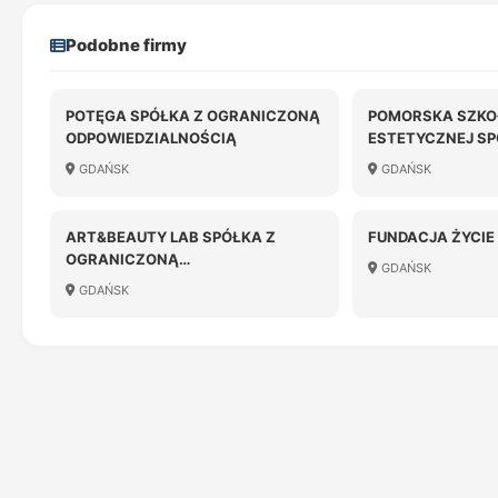
Podobne firmy
POTĘGA SPÓŁKA Z OGRANICZONĄ
POMORSKA SZKO
ODPOWIEDZIALNOŚCIĄ
ESTETYCZNEJ SP
OGRANICZONĄ
GDAŃSK
GDAŃSK
ODPOWIEDZIALN
ART&BEAUTY LAB SPÓŁKA Z
FUNDACJA ŻYCIE 
OGRANICZONĄ
GDAŃSK
ODPOWIEDZIALNOŚCIĄ
GDAŃSK