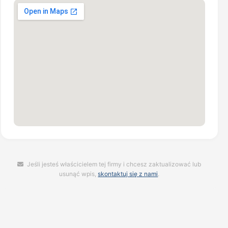
Jeśli jesteś właścicielem tej firmy i chcesz zaktualizować lub
usunąć wpis,
skontaktuj się z nami
.