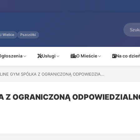
i Wielkie
Pszczółki
Ogłoszenia
Usługi
O Mieście
Na co dzie
LINE GYM SPÓŁKA Z OGRANICZONĄ ODPOWIEDZIA...
A Z OGRANICZONĄ ODPOWIEDZIALN