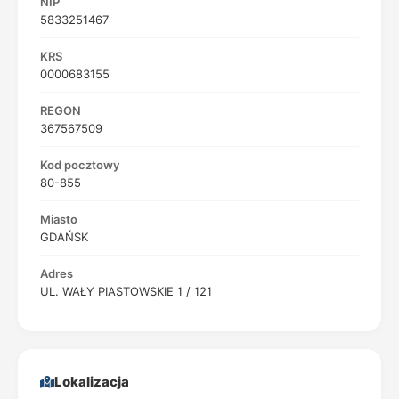
NIP
5833251467
KRS
0000683155
REGON
367567509
Kod pocztowy
80-855
Miasto
GDAŃSK
Adres
UL. WAŁY PIASTOWSKIE 1 / 121
Lokalizacja