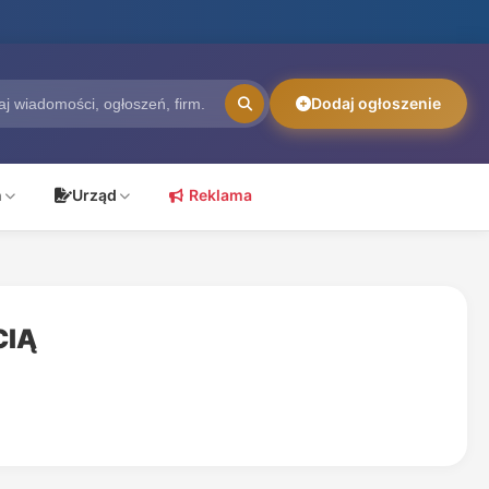
Dodaj ogłoszenie
ń
Urząd
Reklama
CIĄ