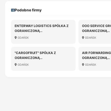
Podobne firmy
ENTERWAY LOGISTICS SPÓŁKA Z
OOO SERVICE GR
OGRANICZONĄ
OGRANICZONĄ
ODPOWIEDZIALNOŚCIĄ
ODPOWIEDZIALN
GDAŃSK
GDAŃSK
"CARGOFRUIT" SPÓŁKA Z
AIR FORWARDING
OGRANICZONĄ
OGRANICZONĄ
ODPOWIEDZIALNOŚCIĄ
ODPOWIEDZIALN
GDAŃSK
GDAŃSK