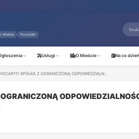
i Wielkie
Pszczółki
Ogłoszenia
Usługi
O Mieście
Na co dzie
IVECAR111 SPÓŁKA Z OGRANICZONĄ ODPOWIEDZIALN...
Z OGRANICZONĄ ODPOWIEDZIALNOŚ