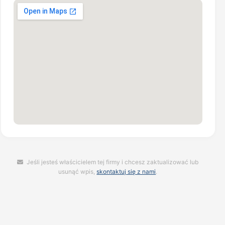
Jeśli jesteś właścicielem tej firmy i chcesz zaktualizować lub
usunąć wpis,
skontaktuj się z nami
.