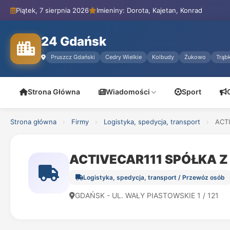
Piątek, 7 sierpnia 2026
Imieniny: Dorota, Kajetan, Konrad
24 Gdańsk
Pruszcz Gdański
Cedry Wielkie
Kolbudy
Żukowo
Trąbk
Strona Główna
Wiadomości
Sport
Strona główna
›
Firmy
›
Logistyka, spedycja, transport
›
ACT
ACTIVECAR111 SPÓŁKA 
Logistyka, spedycja, transport / Przewóz osób
GDAŃSK - UL. WAŁY PIASTOWSKIE 1 / 121