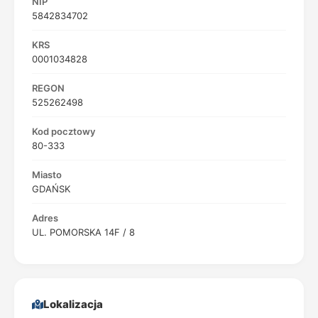
NIP
5842834702
KRS
0001034828
REGON
525262498
Kod pocztowy
80-333
Miasto
GDAŃSK
Adres
UL. POMORSKA 14F / 8
Lokalizacja