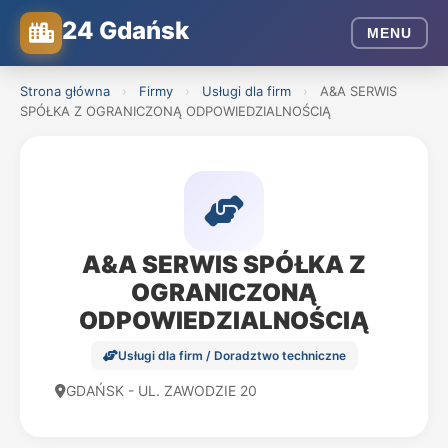
24 Gdańsk
MENU
Strona główna
›
Firmy
›
Usługi dla firm
›
A&A SERWIS
SPÓŁKA Z OGRANICZONĄ ODPOWIEDZIALNOŚCIĄ
A&A SERWIS SPÓŁKA Z
OGRANICZONĄ
ODPOWIEDZIALNOŚCIĄ
Usługi dla firm / Doradztwo techniczne
GDAŃSK - UL. ZAWODZIE 20