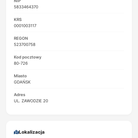
NIP
5833464370
KRS
0001003117
REGON
523700758
Kod pocztowy
80-726
Miasto
GDAŃSK
Adres
UL. ZAWODZIE 20
Lokalizacja