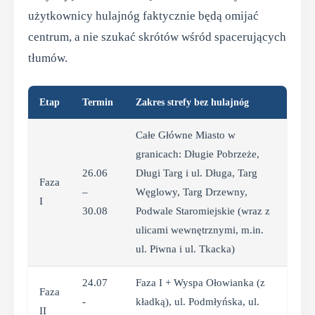
użytkownicy hulajnóg faktycznie będą omijać
centrum, a nie szukać skrótów wśród spacerujących
tłumów.
Etap
Termin
Zakres strefy bez hulajnóg
Całe Główne Miasto w
granicach: Długie Pobrzeże,
26.06
Długi Targ i ul. Długa, Targ
Faza
–
Węglowy, Targ Drzewny,
I
30.08
Podwale Staromiejskie (wraz z
ulicami wewnętrznymi, m.in.
ul. Piwna i ul. Tkacka)
24.07
Faza I + Wyspa Ołowianka (z
Faza
-
kładką), ul. Podmłyńska, ul.
II