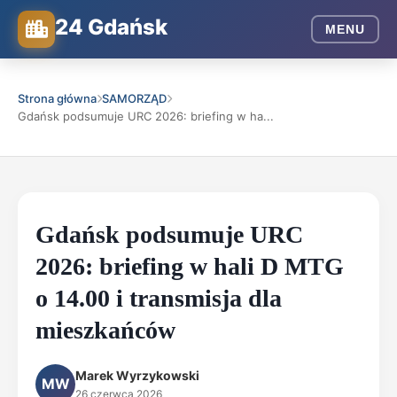
24 Gdańsk
MENU
Strona główna
SAMORZĄD
Gdańsk podsumuje URC 2026: briefing w ha...
Gdańsk podsumuje URC
2026: briefing w hali D MTG
o 14.00 i transmisja dla
mieszkańców
Marek Wyrzykowski
MW
26 czerwca 2026