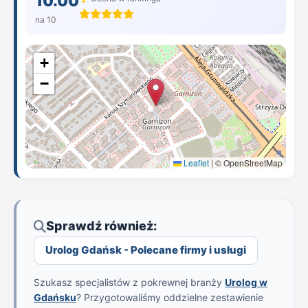
10.00
na 10
+
−
Leaflet
|
© OpenStreetMap
Sprawdź również:
Urolog Gdańsk - Polecane firmy i usługi
Szukasz specjalistów z pokrewnej branży
Urolog w
Gdańsku
? Przygotowaliśmy oddzielne zestawienie