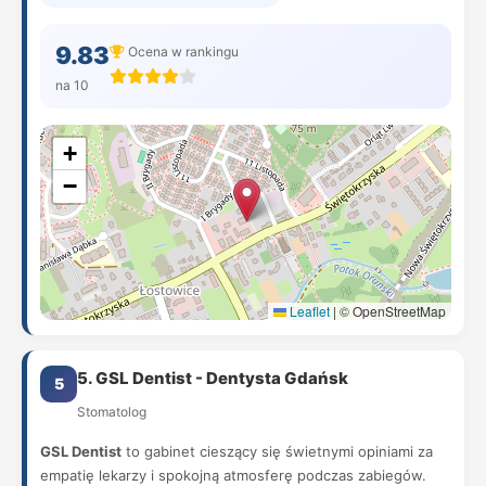
9.83
Ocena w rankingu
na 10
+
−
Leaflet
|
© OpenStreetMap
5. GSL Dentist - Dentysta Gdańsk
5
Stomatolog
GSL Dentist
to gabinet cieszący się świetnymi opiniami za
empatię lekarzy i spokojną atmosferę podczas zabiegów.