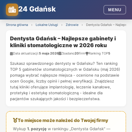
24 Gdańsk
MENU
Strona główna
›
Lokalne Usługi
›
Zdrowie
›
Dentysta Gdańsk – Najlepsze g
Dentysta Gdańsk – Najlepsze gabinety i
kliniki stomatologiczne w 2026 roku
Data aktualizacji:
5 maja 2026
Zbadano
20
firm
Ranking TOP
5
Szukasz sprawdzonego dentysty w Gdańsku? Ten ranking
TOP 5 gabinetów stomatologicznych w Gdańsku (maj 2026)
pomaga wybrać najlepsze miejsca - ocenione na podstawie
ocen Google, liczby opinii i pełnej weryfikacji. Znajdziesz
tutaj kliniki oferujące implantologię, leczenie kanałowe,
protetykę i estetykę stomatologiczną - idealne dla
pacjentów szukających jakości i bezpieczeństwa.
To miejsce może należeć do Twojej firmy
Wykup
1. pozycję
w rankingu „Dentysta Gdańsk" —