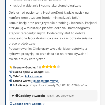
usługi wybielania i kosmetyka stomatologiczna
Opieka nad pacjentem: NeptuneDent kładzie nacisk na
komfort (nowoczesne fotele, minimalizacja bólu),
komunikację oraz przejrzystość przebiegu leczenia. Pacjenci
otrzymują wizualizacje planów leczenia i harmonogramy
etapów terapeutycznych. Dodatkowy atut to dobrze
wyposażone laboratorium co skraca czas oczekiwania na
prace protetyczne.
Podsumowanie: Clinic łączy wysokiej klasy estetykę z
cyfrową precyzją, co przekłada się na przewidywalne i
trwałe efekty estetyczne.
Ocena w Google:
4.8
Liczba opinii w Google:
469
Telefon:
Pokaż numer
Strona www:
Pokaż stronę WWW
Lokalizacja:
Krzysztofa Komedy 2a/u02, 80-176 Gdańsk
Godziny otwarcia
(kliknij, aby sprawdzić)
Zobacz profil Google →