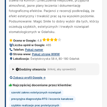
stawia na komfort (znieczulenia miejscowe, przyjazna
atmosfera), jasne plany leczenia i dokumentację
fotograficzną efektów. Pacjenci z recenzji podkreślają, że
efekt estetyczny i trwałość prac są na wysokim poziomie.
Podsumowanie: Magic Smile to dobry wybór dla tych, którzy
oczekują szybkich, estetycznych i trwałych rozwiązań
stomatologicznych w Gdańsku.
Ocena w Google:
4.8
Liczba opinii w Google:
465
Telefon:
Pokaż numer
Strona www:
Pokaż stronę WWW
Lokalizacja:
Świętokrzyska 58 A, 80-180 Gdańsk
Godziny otwarcia
(kliknij, aby sprawdzić)
Zobacz profil Google →
Najczęściej doceniane przez klientów:
szeroki zakres estetycznych rozwiązań
precyzyjna diagnostyka RTG i leczenie kanałowe
szybkie realizacje prac protetycznych