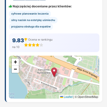
Najczęściej doceniane przez klientów:
cyfrowe planowanie leczenia
silny nacisk na estetykę uśmiechu
przyjazna obsługa dla expatów
9.83
Ocena w rankingu
na 10
+
−
Leaflet
|
© OpenStreetMap