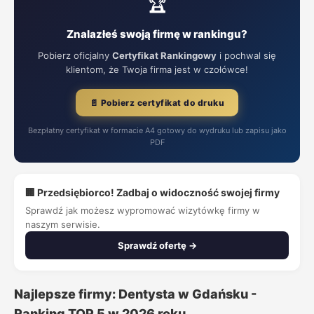
🏆
Znalazłeś swoją firmę w rankingu?
Pobierz oficjalny
Certyfikat Rankingowy
i pochwal się
klientom, że Twoja firma jest w czołówce!
📄 Pobierz certyfikat do druku
Bezpłatny certyfikat w formacie A4 gotowy do wydruku lub zapisu jako
PDF
🏢 Przedsiębiorco! Zadbaj o widoczność swojej firmy
Sprawdź jak możesz wypromować wizytówkę firmy w
naszym serwisie.
Sprawdź ofertę →
Najlepsze firmy: Dentysta w Gdańsku -
Ranking TOP 5 w 2026 roku