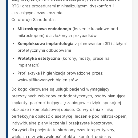
RTG) oraz procedurami minimalizującymi dyskomfort i
skracającymi czas leczenia.
Co oferuje Sanodental:
Mikroskopowa endodoncja
(leczenie kanałowe pod
mikroskopem) dla złożonych przypadków
Kompleksowa implantologia
z planowaniem 3D i stałymi
protetycznymi odbudowami
Protetyka estetyczna
(korony, mosty, prace na
implantach)
Profilaktyka i higienizacja prowadzone przez
wykwalifikowanych higienistów
Do kogo kierowane są usługi: pacjenci wymagający
precyzyjnych zabiegów endodontycznych, osoby planujące
implanty, pacjenci bojący się zabiegów – dzięki spokojnej
obsłudze i kompleksowej opiece. Co wyróżnia klinikę:
perfekcyjna dbałość o aseptykę, leczenie pod mikroskopem,
indywidualne plany leczenia i przejrzyste kosztorysy.
Korzyści dla pacjenta to skrócony czas terapeutyczny,
większa przewidywalność efektu i komfort podczas