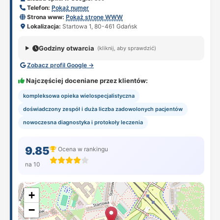
Telefon:
Pokaż numer
Strona www:
Pokaż stronę WWW
Lokalizacja:
Startowa 1, 80-461 Gdańsk
Godziny otwarcia
(kliknij, aby sprawdzić)
Zobacz profil Google →
Najczęściej doceniane przez klientów:
kompleksowa opieka wielospecjalistyczna
doświadczony zespół i duża liczba zadowolonych pacjentów
nowoczesna diagnostyka i protokoły leczenia
9.85
Ocena w rankingu
na 10
+
−