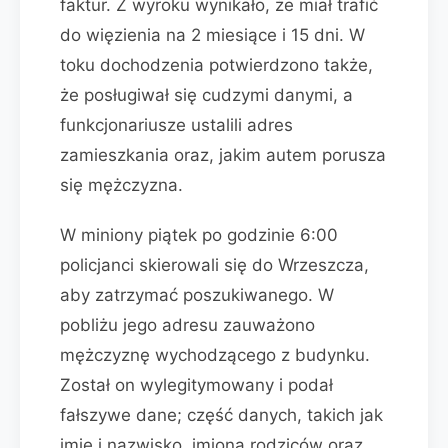
faktur. Z wyroku wynikało, że miał trafić
do więzienia na 2 miesiące i 15 dni. W
toku dochodzenia potwierdzono także,
że posługiwał się cudzymi danymi, a
funkcjonariusze ustalili adres
zamieszkania oraz, jakim autem porusza
się mężczyzna.
W miniony piątek po godzinie 6:00
policjanci skierowali się do Wrzeszcza,
aby zatrzymać poszukiwanego. W
pobliżu jego adresu zauważono
mężczyznę wychodzącego z budynku.
Został on wylegitymowany i podał
fałszywe dane; część danych, takich jak
imię i nazwisko, imiona rodziców oraz