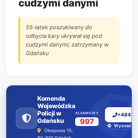
cudzymi danymi
55-latek poszukiwany do
odbycia kary ukrywał się pod
cudzymi danymi; zatrzymany w
Gdańsku
Komenda
Wojewódzka
Policji w
ALARMOWY
+48477
Gdańsku
997
Wyznacz tr
Okopowa 15,
80-819 Gdańsk