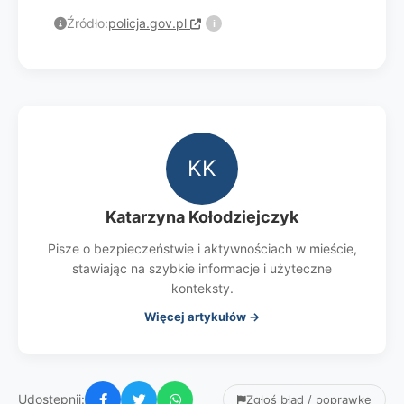
Źródło:
policja.gov.pl
i
KK
Katarzyna Kołodziejczyk
Pisze o bezpieczeństwie i aktywnościach w mieście,
stawiając na szybkie informacje i użyteczne
konteksty.
Więcej artykułów →
Udostępnij:
Zgłoś błąd / poprawkę