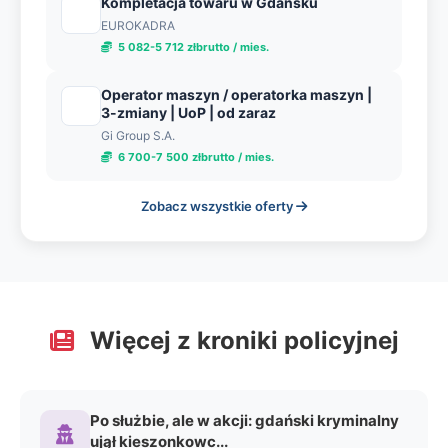
Kompletacja towaru w Gdańsku
EUROKADRA
5 082-5 712 złbrutto / mies.
Operator maszyn / operatorka maszyn |
3-zmiany | UoP | od zaraz
Gi Group S.A.
6 700-7 500 złbrutto / mies.
Zobacz wszystkie oferty
Więcej z kroniki policyjnej
Po służbie, ale w akcji: gdański kryminalny
ujął kieszonkowc...