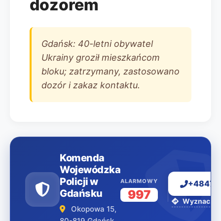
dozorem
Gdańsk: 40-letni obywatel
Ukrainy groził mieszkańcom
bloku; zatrzymany, zastosowano
dozór i zakaz kontaktu.
Komenda
Wojewódzka
Policji w
ALARMOWY
+48477
Gdańsku
997
Wyznacz tr
Okopowa 15,
80-819 Gdańsk