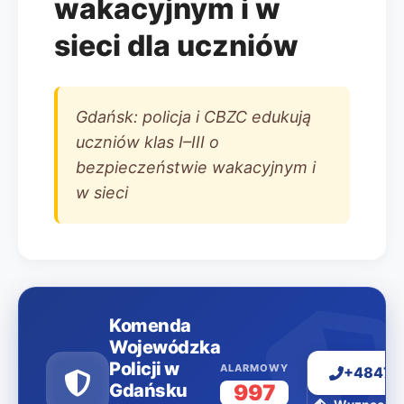
wakacyjnym i w
sieci dla uczniów
Gdańsk: policja i CBZC edukują
uczniów klas I–III o
bezpieczeństwie wakacyjnym i
w sieci
Komenda
Wojewódzka
Policji w
ALARMOWY
+48477
Gdańsku
997