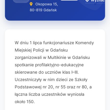
Wyznacz tr
Okopowa 15,
80-819 Gdańsk
W dniu 1 lipca funkcjonariusze Komendy
Miejskiej Policji w Gdańsku
zorganizowali w Multikinie w Gdańsku
spotkanie profilaktyjno-edukacyjne
skierowane do uczniów klas I–III.
Uczestniczyły w nim dzieci ze Szkoły
Podstawowej nr 20, nr 55 oraz nr 80, a
łączna liczba uczestników wyniosła
około 150.