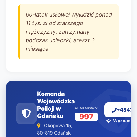
60-latek usiłował wyłudzić ponad
11 tys. zł od starszego
mężczyzny; zatrzymany
podczas ucieczki, areszt 3
miesiące
Komenda
Wojewódzka
Policji w
ALARMOWY
+48477
Gdańsku
997
Wyznacz tr
Okopowa 15,
80-819 Gdańsk