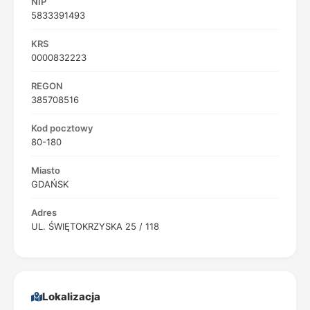
NIP
5833391493
KRS
0000832223
REGON
385708516
Kod pocztowy
80-180
Miasto
GDAŃSK
Adres
UL. ŚWIĘTOKRZYSKA 25 / 118
Lokalizacja