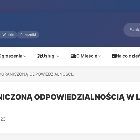
i Wielkie
Pszczółki
Ogłoszenia
Usługi
O Mieście
Na co dzie
 OGRANICZONĄ ODPOWIEDZIALNOŚCI...
ANICZONĄ ODPOWIEDZIALNOŚCIĄ W 
.23