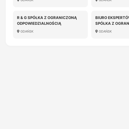
GDAŃSK
GDAŃSK
R & G SPÓŁKA Z OGRANICZONĄ
BIURO EKSPERT
ODPOWIEDZIALNOŚCIĄ
SPÓŁKA Z OGRA
ODPOWIEDZIALN
GDAŃSK
GDAŃSK