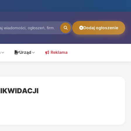
Dodaj ogłoszenie
ń
Urząd
Reklama
LIKWIDACJI