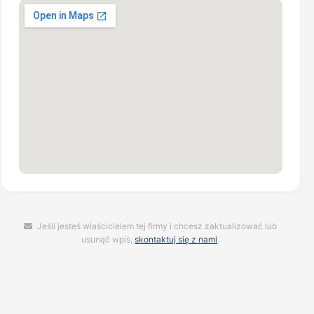
Jeśli jesteś właścicielem tej firmy i chcesz zaktualizować lub
usunąć wpis,
skontaktuj się z nami
.