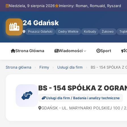
Niedziela, 9 sierpnia 2026
Imieniny: Roman, Romuald, Ryszard
24 Gdańsk
Pruszcz Gdański
Cedry Wielkie
Kolbudy
Żukowo
Trąbk
Strona Główna
Wiadomości
Sport
Strona główna
›
Firmy
›
Usługi dla firm
›
BS - 154 SPÓŁKA Z
BS - 154 SPÓŁKA Z OGR
Usługi dla firm / Badania i analizy techniczne
GDAŃSK - UL. MARYNARKI POLSKIEJ 100 / 2