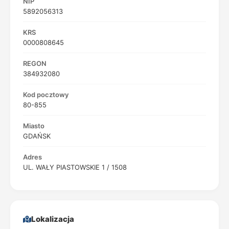
NIP
5892056313
KRS
0000808645
REGON
384932080
Kod pocztowy
80-855
Miasto
GDAŃSK
Adres
UL. WAŁY PIASTOWSKIE 1 / 1508
Lokalizacja