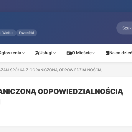
i Wielkie
Pszczółki
Ogłoszenia
Usługi
O Mieście
Na co dzie
AZAN SPÓŁKA Z OGRANICZONĄ ODPOWIEDZIALNOŚCIĄ
ANICZONĄ ODPOWIEDZIALNOŚCIĄ