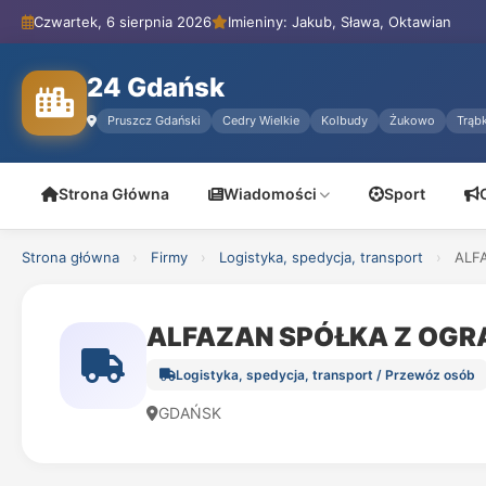
Czwartek, 6 sierpnia 2026
Imieniny: Jakub, Sława, Oktawian
24 Gdańsk
Pruszcz Gdański
Cedry Wielkie
Kolbudy
Żukowo
Trąbk
Strona Główna
Wiadomości
Sport
Strona główna
›
Firmy
›
Logistyka, spedycja, transport
›
ALF
ALFAZAN SPÓŁKA Z OGR
Logistyka, spedycja, transport / Przewóz osób
GDAŃSK