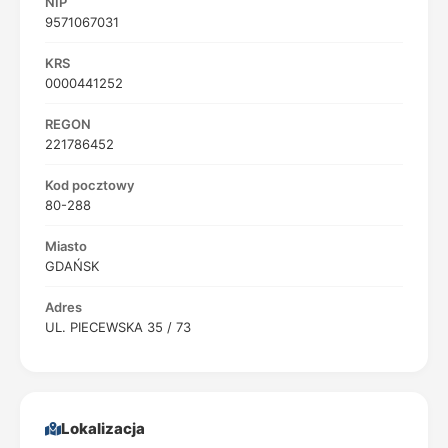
NIP
9571067031
KRS
0000441252
REGON
221786452
Kod pocztowy
80-288
Miasto
GDAŃSK
Adres
UL. PIECEWSKA 35 / 73
Lokalizacja